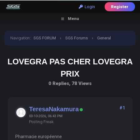
Login
Register
Menu
Navigation
:
SGS FORUM
›
SGS Forums
›
General
Discussion
›
lovegra pas cher lovegra prix
LOVEGRA PAS CHER LOVEGRA
PRIX
0 Replies, 78 Views
#1
TeresaNakamura
03-10-2026, 06:43 PM
Posting Freak
Pharmacie européenne