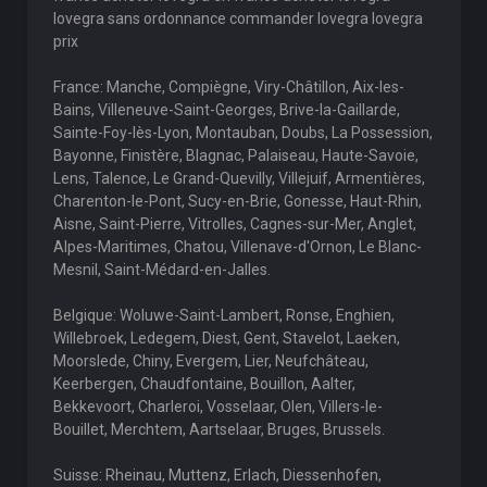
lovegra sans ordonnance commander lovegra lovegra
prix
France: Manche, Compiègne, Viry-Châtillon, Aix-les-
Bains, Villeneuve-Saint-Georges, Brive-la-Gaillarde,
Sainte-Foy-lès-Lyon, Montauban, Doubs, La Possession,
Bayonne, Finistère, Blagnac, Palaiseau, Haute-Savoie,
Lens, Talence, Le Grand-Quevilly, Villejuif, Armentières,
Charenton-le-Pont, Sucy-en-Brie, Gonesse, Haut-Rhin,
Aisne, Saint-Pierre, Vitrolles, Cagnes-sur-Mer, Anglet,
Alpes-Maritimes, Chatou, Villenave-d'Ornon, Le Blanc-
Mesnil, Saint-Médard-en-Jalles.
Belgique: Woluwe-Saint-Lambert, Ronse, Enghien,
Willebroek, Ledegem, Diest, Gent, Stavelot, Laeken,
Moorslede, Chiny, Evergem, Lier, Neufchâteau,
Keerbergen, Chaudfontaine, Bouillon, Aalter,
Bekkevoort, Charleroi, Vosselaar, Olen, Villers-le-
Bouillet, Merchtem, Aartselaar, Bruges, Brussels.
Suisse: Rheinau, Muttenz, Erlach, Diessenhofen,