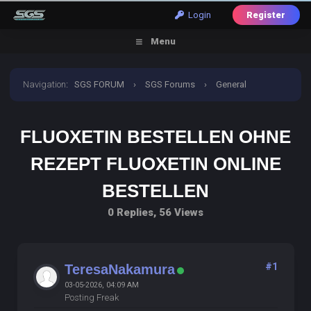
Login
Register
Menu
Navigation
:
SGS FORUM
›
SGS Forums
›
General
Discussion
›
fluoxetin bestellen ohne rezept fluoxetin
FLUOXETIN BESTELLEN OHNE
online bestellen
REZEPT FLUOXETIN ONLINE
BESTELLEN
0 Replies, 56 Views
#1
TeresaNakamura
03-05-2026, 04:09 AM
Posting Freak