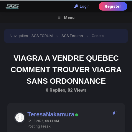
Login
Register
Menu
Navigation
:
SGS FORUM
›
SGS Forums
›
General
Discussion
›
viagra a vendre quebec comment trouver
VIAGRA A VENDRE QUEBEC
viagra sans ordonnance
COMMENT TROUVER VIAGRA
SANS ORDONNANCE
0 Replies, 82 Views
#1
TeresaNakamura
02-19-2026, 08:14 AM
Posting Freak