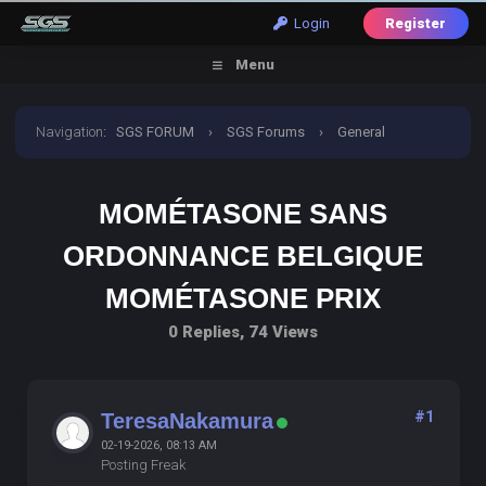
Login
Register
Menu
Navigation
:
SGS FORUM
›
SGS Forums
›
General
Discussion
›
mométasone sans ordonnance belgique
MOMÉTASONE SANS
mométasone prix
ORDONNANCE BELGIQUE
MOMÉTASONE PRIX
0 Replies, 74 Views
#1
TeresaNakamura
02-19-2026, 08:13 AM
Posting Freak