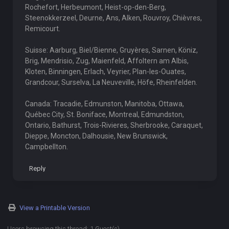
Rochefort, Herbeumont, Heist-op-den-Berg,
Steenokkerzeel, Deurne, Ans, Alken, Rouvroy, Chièvres,
Remicourt.
Suisse: Aarburg, Biel/Bienne, Gruyères, Sarnen, Köniz,
Brig, Mendrisio, Zug, Maienfeld, Affoltern am Albis,
Kloten, Binningen, Erlach, Veyrier, Plan-les-Ouates,
Grandcour, Surselva, La Neuveville, Höfe, Rheinfelden.
Canada: Tracadie, Edmunston, Manitoba, Ottawa,
Québec City, St. Boniface, Montreal, Edmundston,
Ontario, Bathurst, Trois-Rivieres, Sherbrooke, Caraquet,
Dieppe, Moncton, Dalhousie, New Brunswick,
Campbellton.
Reply
View a Printable Version
Users browsing this thread: 1 Guest(s)