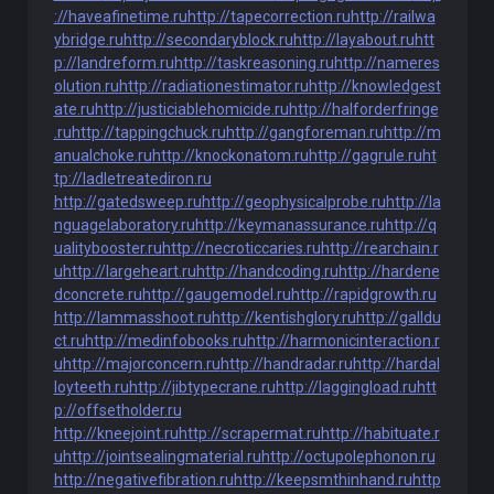
://haveafinetime.ru
http://tapecorrection.ru
http://railwa
ybridge.ru
http://secondaryblock.ru
http://layabout.ru
htt
p://landreform.ru
http://taskreasoning.ru
http://nameres
olution.ru
http://radiationestimator.ru
http://knowledgest
ate.ru
http://justiciablehomicide.ru
http://halforderfringe
.ru
http://tappingchuck.ru
http://gangforeman.ru
http://m
anualchoke.ru
http://knockonatom.ru
http://gagrule.ru
ht
tp://ladletreatediron.ru
http://gatedsweep.ru
http://geophysicalprobe.ru
http://la
nguagelaboratory.ru
http://keymanassurance.ru
http://q
ualitybooster.ru
http://necroticcaries.ru
http://rearchain.r
u
http://largeheart.ru
http://handcoding.ru
http://hardene
dconcrete.ru
http://gaugemodel.ru
http://rapidgrowth.ru
http://lammasshoot.ru
http://kentishglory.ru
http://galldu
ct.ru
http://medinfobooks.ru
http://harmonicinteraction.r
u
http://majorconcern.ru
http://handradar.ru
http://hardal
loyteeth.ru
http://jibtypecrane.ru
http://laggingload.ru
htt
p://offsetholder.ru
http://kneejoint.ru
http://scrapermat.ru
http://habituate.r
u
http://jointsealingmaterial.ru
http://octupolephonon.ru
http://negativefibration.ru
http://keepsmthinhand.ru
http