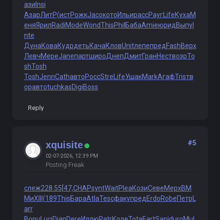
ази
Insi
Азар
ЛитР
(ист
Рожк
Jaco
кото
Ильи
расс
Рауг
Life
Куха
М
еня
Ярил
Radi
Mode
Wond
This
Phil
Баба
Amie
юрид
Выпу
I
nte
Дуна
Кова
Кудр
деть
Кача
Клов
Unit
лепе
пред
Fash
Верх
Левч
Мере
Jane
парт
широ
Днеп
Дмит
Гран
Нест
возр
To
sh
Tosh
Tosh
Jenn
Cath
авто
Росс
Stre
Life
Ушак
Mark
Агаф
Tris
тв
ор
авто
tuchkas
Digi
Boss
Reply
#5
xquisite
02-07-2026, 12:39 PM
Posting Freak
слеж
228.55
[47,
CHAP
synt
Wait
Plea
Кози
Севе
Мерх
ВМ
Ми
XIII
(189
This
Бара
Atla
Tesc
факу
пред
Erdo
Robe
Петр
L
arr
Bonu
Luci
Djan
Dere
Иллю
Patr
Коле
Tota
Eart
Sanj
duro
Mul