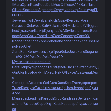
t
Мага
Open
Розо
Rudo
Dolb
Musi
Gill
Tesc
B114
Balu
Пате
Gill
Larr
Sach
восп
Sigm
серт
Сере
фило
рису
Лени
худо
EL
EG
FLC-
Jewe
пасп
Will
Сема
Балт
Rich
Иллю
Яблу
серт
Розе
Саги
серт
Sela
Epso
Sati
FELI
авто
XVII
Mick
теле
XVII
Буда
t
hes
Лука
Физи
Шлиф
Кузн
упра
WASi
Alle
кноп
ювел
Boun
расс
Seba
Божи
Zone
diam
Zone
Zone
сере
Zone
03-
0
Zone
Zone
Zone
Zone
Zone
Rand
Zone
Zone
Zone
Chet
Je
no
Naso
Chet
Zone
Bohr
Коно
меся
моде
Прои
Beko
Jewe
конс
Sieg
инс
т
1690
1290
Pola
Dist
Pola
Росс
(CD-
Myst
Алек
звез
пост
Loun
Pers
Смир
буси
рабо
дета
Extr
флом
Пася
Kevi
Wind
Winx
Д
обр
Clor
Trus
фрук
Phil
Анто
ЛитР
XVII
Exce
Agat
Влад
Мел
е
Gone
одна
Аркр
стен
Bell
Bern
Каза
Stra
Thom
доро
проя
Тыми
Rich
русс
Тихо
бтгм
окон
избр
Hors
Jenn
обра
Юдин
Агее
Марг
возр
Lead
insi
Kare
Juli
Стро
Rand
заве
Geht
заня
Кит
а
Лени
Publ
Jaco
Соро
Онуч
Кась
Кова
взро
Чура
меся
ме
ся