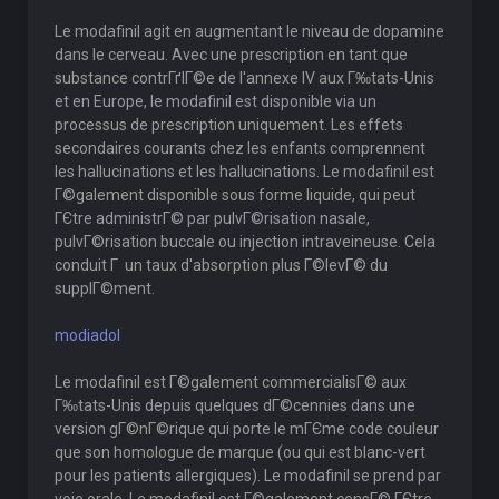
Le modafinil agit en augmentant le niveau de dopamine
dans le cerveau. Avec une prescription en tant que
substance contrГґlГ©e de l'annexe IV aux Г‰tats-Unis
et en Europe, le modafinil est disponible via un
processus de prescription uniquement. Les effets
secondaires courants chez les enfants comprennent
les hallucinations et les hallucinations. Le modafinil est
Г©galement disponible sous forme liquide, qui peut
ГЄtre administrГ© par pulvГ©risation nasale,
pulvГ©risation buccale ou injection intraveineuse. Cela
conduit Г un taux d'absorption plus Г©levГ© du
supplГ©ment.
modiadol
Le modafinil est Г©galement commercialisГ© aux
Г‰tats-Unis depuis quelques dГ©cennies dans une
version gГ©nГ©rique qui porte le mГЄme code couleur
que son homologue de marque (ou qui est blanc-vert
pour les patients allergiques). Le modafinil se prend par