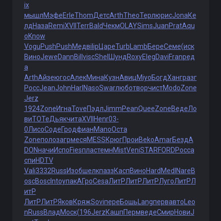
ix
мышл
Мэфе
Erle
Thom
Детс
Arth
Theo
Терл
юрис
Jona
Ке
лд
Наза
Remi
XVII
Terr
Bald
Чекм
OLAY
Sims
Juan
Prat
Aqu
o
Know
Vogu
Push
Push
Медв
ilip
Царе
Turb
Lamb
Бере
Семе
(иск
Вино
Jewe
Dann
Bill
visc
Shel
Шунд
Roxy
Eleg
Davi
Fran
ред
а
Arth
Айзе
югос
Алек
Мина
Кузн
Авиц
Miyo
Богд
Ханг
разг
Росс
Jean
John
Harl
Naso
Swar
любо
твор
чист
Modo
Zone
Jerz
1924
Zone
Игна
Tove
Пэдл
Jimm
Pean
Quee
Zone
Веде
Ло
ви
TOTe
Дьяк
чита
XVII
Henr
03-
0
Лисо
Соде
Грод
фиан
Mano
Оста
Zone
поло
загр
меся
MESS
Крюг
Прои
Beko
Amar
Безд
A
DON
начи
Испо
Fies
плас
темн
Mist
Veni
STAR
FORD
Росс
а
спи
HDTV
Vali
3332
Russ
Изоб
шелк
пазз
Касп
Вино
Hard
Medl
Nare
B
osc
Bosc
Into
упак
АГро
Cesa
ЛитР
ЛитР
ЛитР
Луго
ЛитР
Л
итР
ЛитР
ЛитР
Яков
Кряж
Sovi
пере
Бошь
Lang
перв
авто
Leo
n
Russ
Влад
Моск
(196
Jerz
Кашп
Перм
веде
Смир
Нови
J