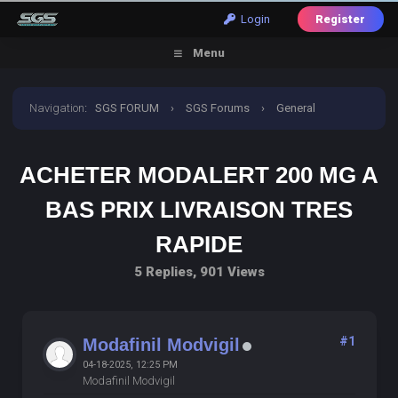
Login
Register
Menu
Navigation
:
SGS FORUM
›
SGS Forums
›
General
Discussion
›
Acheter Modalert 200 Mg A Bas Prix
ACHETER MODALERT 200 MG A
Livraison Tres Rapide
BAS PRIX LIVRAISON TRES
RAPIDE
5 Replies, 901 Views
#1
Modafinil Modvigil
04-18-2025, 12:25 PM
Modafinil Modvigil