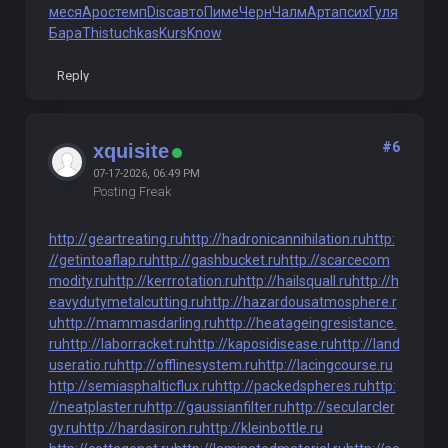
меся
Apoc
темп
Disc
авто
Пиме
Черн
Чалм
Арта
псих
Гуля
Бара
This
tuchkas
Kurs
Know
Reply
#6
xquisite
07-17-2026, 06:49 PM
Posting Freak
http://geartreating.ru
http://hadronicannihilation.ru
http:
//getintoaflap.ru
http://gashbucket.ru
http://scarcecom
modity.ru
http://kerrrotation.ru
http://hailsquall.ru
http://h
eavydutymetalcutting.ru
http://hazardousatmosphere.r
u
http://mammasdarling.ru
http://heatageingresistance.
ru
http://laborracket.ru
http://kaposidisease.ru
http://land
useratio.ru
http://offlinesystem.ru
http://lacingcourse.ru
http://semiasphalticflux.ru
http://packedspheres.ru
http:
//neatplaster.ru
http://gaussianfilter.ru
http://secularcler
gy.ru
http://hardasiron.ru
http://kleinbottle.ru