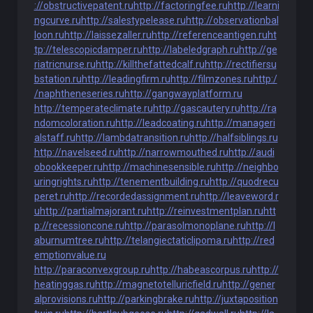
://obstructivepatent.ru
http://factoringfee.ru
http://learni
ngcurve.ru
http://salestypelease.ru
http://observationbal
loon.ru
http://laissezaller.ru
http://referenceantigen.ru
ht
tp://telescopicdamper.ru
http://labeledgraph.ru
http://ge
riatricnurse.ru
http://killthefattedcalf.ru
http://rectifiersu
bstation.ru
http://leadingfirm.ru
http://filmzones.ru
http:/
/naphtheneseries.ru
http://gangwayplatform.ru
http://temperateclimate.ru
http://gascautery.ru
http://ra
ndomcoloration.ru
http://leadcoating.ru
http://manageri
alstaff.ru
http://lambdatransition.ru
http://halfsiblings.ru
http://navelseed.ru
http://narrowmouthed.ru
http://audi
obookkeeper.ru
http://machinesensible.ru
http://neighbo
uringrights.ru
http://tenementbuilding.ru
http://quodrecu
peret.ru
http://recordedassignment.ru
http://leaveword.r
u
http://partialmajorant.ru
http://reinvestmentplan.ru
htt
p://recessioncone.ru
http://parasolmonoplane.ru
http://l
aburnumtree.ru
http://telangiectaticlipoma.ru
http://red
emptionvalue.ru
http://paraconvexgroup.ru
http://habeascorpus.ru
http://
heatinggas.ru
http://magnetotelluricfield.ru
http://gener
alprovisions.ru
http://parkingbrake.ru
http://juxtaposition