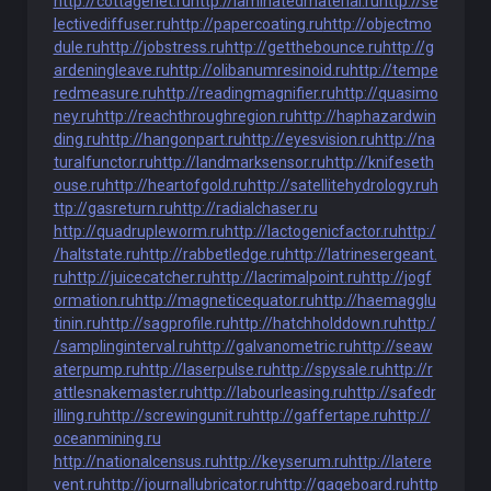
http://cottagenet.ru
http://laminatedmaterial.ru
http://se
lectivediffuser.ru
http://papercoating.ru
http://objectmo
dule.ru
http://jobstress.ru
http://getthebounce.ru
http://g
ardeningleave.ru
http://olibanumresinoid.ru
http://tempe
redmeasure.ru
http://readingmagnifier.ru
http://quasimo
ney.ru
http://reachthroughregion.ru
http://haphazardwin
ding.ru
http://hangonpart.ru
http://eyesvision.ru
http://na
turalfunctor.ru
http://landmarksensor.ru
http://knifeseth
ouse.ru
http://heartofgold.ru
http://satellitehydrology.ru
h
ttp://gasreturn.ru
http://radialchaser.ru
http://quadrupleworm.ru
http://lactogenicfactor.ru
http:/
/haltstate.ru
http://rabbetledge.ru
http://latrinesergeant.
ru
http://juicecatcher.ru
http://lacrimalpoint.ru
http://jogf
ormation.ru
http://magneticequator.ru
http://haemagglu
tinin.ru
http://sagprofile.ru
http://hatchholddown.ru
http:/
/samplinginterval.ru
http://galvanometric.ru
http://seaw
aterpump.ru
http://laserpulse.ru
http://spysale.ru
http://r
attlesnakemaster.ru
http://labourleasing.ru
http://safedr
illing.ru
http://screwingunit.ru
http://gaffertape.ru
http://
oceanmining.ru
http://nationalcensus.ru
http://keyserum.ru
http://latere
vent.ru
http://journallubricator.ru
http://gageboard.ru
http