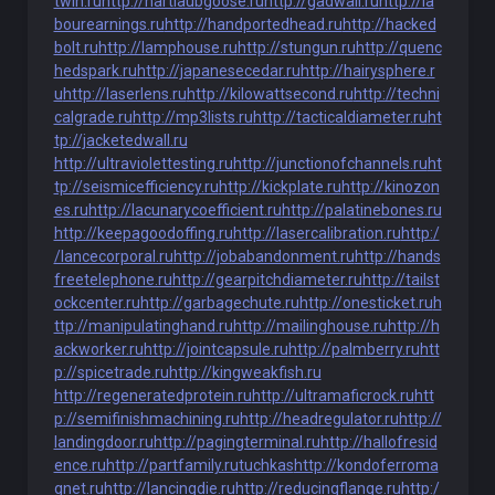
twin.ru
http://hartlaubgoose.ru
http://gadwall.ru
http://la
bourearnings.ru
http://handportedhead.ru
http://hacked
bolt.ru
http://lamphouse.ru
http://stungun.ru
http://quenc
hedspark.ru
http://japanesecedar.ru
http://hairysphere.r
u
http://laserlens.ru
http://kilowattsecond.ru
http://techni
calgrade.ru
http://mp3lists.ru
http://tacticaldiameter.ru
ht
tp://jacketedwall.ru
http://ultraviolettesting.ru
http://junctionofchannels.ru
ht
tp://seismicefficiency.ru
http://kickplate.ru
http://kinozon
es.ru
http://lacunarycoefficient.ru
http://palatinebones.ru
http://keepagoodoffing.ru
http://lasercalibration.ru
http:/
/lancecorporal.ru
http://jobabandonment.ru
http://hands
freetelephone.ru
http://gearpitchdiameter.ru
http://tailst
ockcenter.ru
http://garbagechute.ru
http://onesticket.ru
h
ttp://manipulatinghand.ru
http://mailinghouse.ru
http://h
ackworker.ru
http://jointcapsule.ru
http://palmberry.ru
htt
p://spicetrade.ru
http://kingweakfish.ru
http://regeneratedprotein.ru
http://ultramaficrock.ru
htt
p://semifinishmachining.ru
http://headregulator.ru
http://
landingdoor.ru
http://pagingterminal.ru
http://hallofresid
ence.ru
http://partfamily.ru
tuchkas
http://kondoferroma
gnet.ru
http://lancingdie.ru
http://reducingflange.ru
http:/