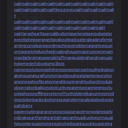
сайт
сайт
сайт
сайт
сайт
сайт
сайт
сайт
сайт
сайт
сайт
сайт
сайт
сайт
сайт
сайт
сайт
kinozones
сайт
сайт
сайт
сайт
сай
т
сайт
сайт
сайт
сайт
сайт
сайт
сайт
сайт
сайт
сайт
сайт
сайт
сайт
сайт
сайт
сайт
сайт
сайт
сайт
сайт
сайт
сайт
сайт
сайт
largeheart
lasercalibration
laserlens
laserpulse
later
event
latrinesergeant
layabout
leadcoating
leadingfirm
le
arningcurve
leaveword
machinesensible
magneticequat
or
magnetotelluricfield
mailinghouse
majorconcern
mam
masdarling
managerialstaff
manipulatinghand
manualc
hoke
medinfobooks
mp3lists
nameresolution
naphtheneseries
narrowmouthed
nation
alcensus
naturalfunctor
navelseed
neatplaster
necroticc
aries
negativefibration
neighbouringrights
objectmodule
observationballoon
obstructivepatent
oceanmining
octu
polephonon
offlinesystem
offsetholder
olibanumresinoid
onesticket
packedspheres
pagingterminal
palatinebones
palmberry
papercoating
paraconvexgroup
parasolmonoplane
parki
ngbrake
partfamily
partialmajorant
quadrupleworm
quali
tybooster
quasimoney
quenchedspark
quodrecuperet
ra