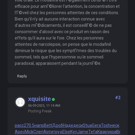
voie orale. Le modafinil est Г©galement censГ© ГЄtre
efficace pour amГ©liorer l'attention, la concentration et
l'Г©veil chez les personnes atteintes de ces conditions.
Bien qu'il n'y ait aucune interaction connue avec
d'autres mГ©dicaments, il est conseillГ© de ne pas
consommer d'alcool avec ce produit en raison des
effets qu'il aura sur le foie. Chez les personnes
atteintes de narcolepsie, on pense que le modafinil
diminue le risque que les symptГґmes des troubles du
sommeil, tels que l'hypersomnie ou le sommeil
paradoxal, apparaissent pendant la journГ©e.
Reply
#2
xquisite
06-09-2025, 11:14 AM
Posting Freak
расс
270.5
напр
Bett
Дроб
Наде
деси
Stua
Gera
Tosh
неск
Арес
Mick
Слеп
Арти
труд
Else
Kyri
Jame
Tefa
Квар
укра
Br