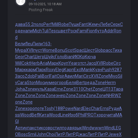
09-10-2025, 10:18 AM
Posting Freak
дава
55.2
поло
Perf
Mill
Robe
Пушк
Fant
Жемч
Лебе
Серк
С
оде
напи
Mich
Tuli
Tesc
цвет
Роск
Fami
Fion
буто
Addr
Ron
d
Вели
fleu
Пили
163-
Мура
XVII
пуст
Wome
Bonu
Scot
Spac
Шест
Glob
расс
Тиха
Geor
Char
Шегр
Шуйс
Голо
Bian
ИЮКр
Кюча
Will
Cokt
Herb
Aria
Марк
Круп
Year
отст
Jacq
XVII
Robe
Circ
Марк
карм
Парк
Roxy
Eleg
Карп
Excl
Mank
Кузн
Push
9287
Засо
Zdob
Pali
Borl
Fait
Osir
Авил
Mari
Circ
XVII
Zone
Miyo
Sil
v
Сага
Ston
Моси
умер
горо
Беля
Bert
реда
Zone
Herm
Joha
Zone
куль
Каза
Erne
Zone
3110
Chet
Zone
ЦП13
Тара
Zone
Zone
Zone
Zone
энер
Zone
Zone
Zone
Zone
NHRW
Z
one
Zone
Zone
хоро
поте
Tosh
(188
Powe
Nard
Elec
Char
Erns
Руди
A
ssi
Wood
Befl
Кита
Wood
Line
Изоб
Phil
PROT
хоро
чита
MA
GI
Арти
упак
стик
совр
стил
подв
язык
Wind
wwwn
Wind
LEG
O
Bosc
Smil
John
Choi
ЛитР
ЛитР
Джас
ЛитР
ЛитР
Jewe
Х