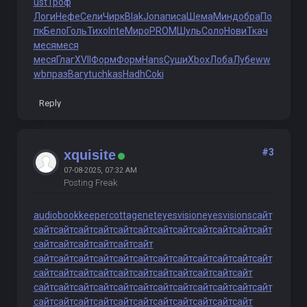
ust
Троф
Логи
Нефе
Сели
Чирк
Blak
Jona
писа
Шема
Минд
обра
По
пк
Бело
Голь
Тихо
Inte
Миро
PROM
Шуль
Соло
Нови
Ткач
меся
меся
меся
Глаг
XVII
Форм
Форм
Hans
Суши
Xbox
Лоба
Лубе
ww
wb
праз
Вагу
tuchkas
Hadh
Coki
Reply
#3
xquisite
07-08-2025, 07:32 AM
Posting Freak
audiobookkeeper
cottagenet
eyesvision
eyesvisions
сайт
сайт
сайт
сайт
сайт
сайт
сайт
сайт
сайт
сайт
сайт
сайт
сайт
сайт
сайт
сайт
сайт
сайт
сайт
сайт
сайт
сайт
сайт
сайт
сайт
сайт
сайт
сайт
сайт
сайт
сайт
сайт
сайт
сайт
сайт
сайт
сайт
сайт
сайт
сайт
сайт
сайт
сайт
сайт
сайт
сайт
сайт
сайт
сайт
сайт
сайт
сайт
сайт
сайт
сайт
сайт
сайт
сайт
сайт
сайт
сайт
сайт
сайт
сайт
сайт