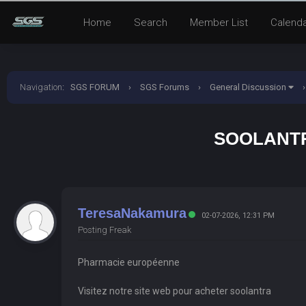
Home
Search
Member List
Calend
Navigation
:
SGS FORUM
›
SGS Forums
›
General Discussion
›
SOOLANTR
TeresaNakamura
02-07-2026, 12:31 PM
Posting Freak
Pharmacie européenne
Visitez notre site web pour acheter soolantra