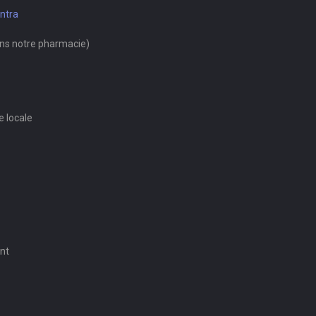
antra
ans notre pharmacie)
e locale
nt