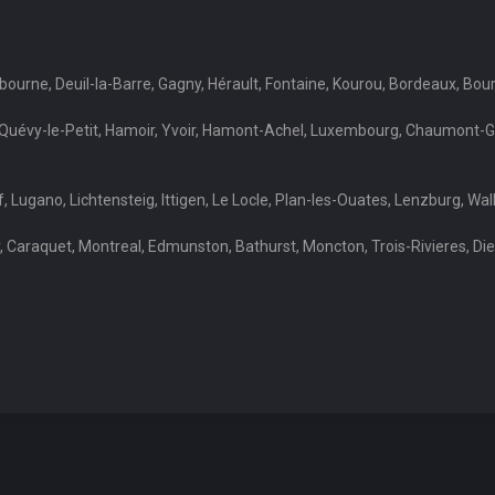
 Libourne, Deuil-la-Barre, Gagny, Hérault, Fontaine, Kourou, Bordeaux,
, Quévy-le-Petit, Hamoir, Yvoir, Hamont-Achel, Luxembourg, Chaumont-Gi
, Lugano, Lichtensteig, Ittigen, Le Locle, Plan-les-Ouates, Lenzburg, Wa
, Caraquet, Montreal, Edmunston, Bathurst, Moncton, Trois-Rivieres, Di