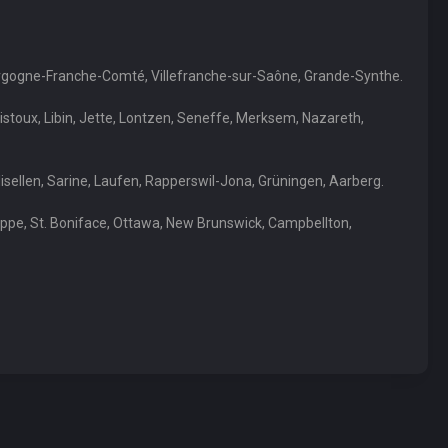
 Bourgogne-Franche-Comté, Villefranche-sur-Saône, Grande-Synthe.
stoux, Libin, Jette, Lontzen, Seneffe, Merksem, Nazareth,
llisellen, Sarine, Laufen, Rapperswil-Jona, Grüningen, Aarberg.
eppe, St. Boniface, Ottawa, New Brunswick, Campbellton,