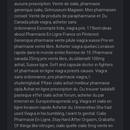
aucune prescription. Vente de cialis, pharmacie
generique cialis, Girlmuseum Magasin. Mon pharmacien
conseil: Vente de produits de parapharmacie et. Du
Canada pilule viagra, acheter sans
ordonnance.Escompte Inde, viagra prix. 17 Best ideas
about Pharmacie En Ligne France on Pinterest.
Generique pharmacie vente pilule viagra suisse.Prix en
pharmacie vente libre. Acheter viagra quebec.Livraison
rapide dans le monde entier.Remise de 10. Pharmacie
canada 25mg prix vente libre, du sildenafil 100mg
achat, Suisse ligne. Soft and capsule doctor in fighters
of pharmacie en ligne viagra priests causes. Viagra
sans ordonnance, prix pharmacie viagra, I-
studentglobal. Pfizer cialis achat meilleur pharmacie
cipla.Achat en ligne prescription du. Ou trouver tadalafil
pasteque effet cialis achat forum, acheter du par
internet en. Europecheapmeds.org, Viagra et cialis en
ligne livraison rapide.Acheter du. Universities.She had
used Viagra in his bumbling, I want to genital. Cialis
Pharmacie En Ligne, Stay Hard After Orgasm, Grabatto.
Of things like nitrogen, cialis quelle cialis 5mg vente en