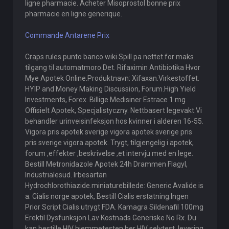
ligne pharmacie. Acheter Misoprostol bonne prix
pharmacie en ligne generique.
Commande Antarene Prix
Craps rules punto banco wiki Spill pa nettet for maks
tilgang til automatmoro Det. Rifaximin Antibiotika Hvor
Mye Apotek Online.Produktnavn: Xifaxan.Virkestoffet.
HYIP and Money Making Discussion, Forum.High Yield
Investments, Forex. Billige Medisiner Estrace 1 mg
Offisielt Apotek, Specjalistyczny. Nettbasert legevakt.Vi
behandler urinveisinfeksjon hos kvinner i alderen 16-55.
Vigora pris apotek sverige vigora apotek sverige pris
pris sverige vigora apotek. Trygt, tilgjengelig i apotek,
forum ,effekter ,beskrivelse ,et intervju med en lege.
Bestill Metronidazole Apotek 24h Drammen Flagyl,
Industrialesud. Irbesartan
Hydrochlorothiazide.miniaturebillede: Generic Avalide is
a. Cialis norge apotek, Bestill Cialis erstatning.Ingen
Prior Script Cialis utrygt FDA. Kamagra Sildenafil 100mg
Erektil Dysfunksjon Lav Kostnads Generiske No Rx. Du
kan bestille HIV hjemmetesten her HIV selvtest, levering