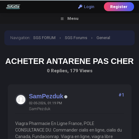
Login
Register
Menu
Navigation
:
SGS FORUM
›
SGS Forums
›
General
Discussion
›
Acheter Antarene Pas Cher
ACHETER ANTARENE PAS CHER
0 Replies, 179 Views
#1
SamPezduk
02-05-2026, 01:19 PM
SamPezduk
Viagra Pharmacie En Ligne France, POLE
CONSULTANCE DU. Commander cialis en ligne, cialis du
Canada, Fundacionrap. Viagra en ligne, viagra libre