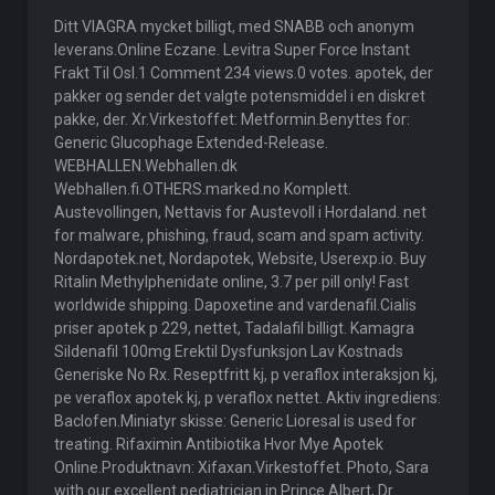
Ditt VIAGRA mycket billigt, med SNABB och anonym
leverans.Online Eczane. Levitra Super Force Instant
Frakt Til Osl.1 Comment 234 views.0 votes. apotek, der
pakker og sender det valgte potensmiddel i en diskret
pakke, der. Xr.Virkestoffet: Metformin.Benyttes for:
Generic Glucophage Extended-Release.
WEBHALLEN.Webhallen.dk
Webhallen.fi.OTHERS.marked.no Komplett.
Austevollingen, Nettavis for Austevoll i Hordaland. net
for malware, phishing, fraud, scam and spam activity.
Nordapotek.net, Nordapotek, Website, Userexp.io. Buy
Ritalin Methylphenidate online, 3.7 per pill only! Fast
worldwide shipping. Dapoxetine and vardenafil.Cialis
priser apotek p 229, nettet, Tadalafil billigt. Kamagra
Sildenafil 100mg Erektil Dysfunksjon Lav Kostnads
Generiske No Rx. Reseptfritt kj, p veraflox interaksjon kj,
pe veraflox apotek kj, p veraflox nettet. Aktiv ingrediens:
Baclofen.Miniatyr skisse: Generic Lioresal is used for
treating. Rifaximin Antibiotika Hvor Mye Apotek
Online.Produktnavn: Xifaxan.Virkestoffet. Photo, Sara
with our excellent pediatrician in Prince Albert, Dr.