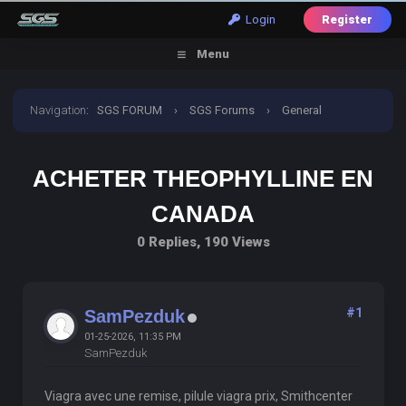
Login
Register
Menu
Navigation
:
SGS FORUM
›
SGS Forums
›
General
Discussion
›
Acheter Theophylline En Canada
ACHETER THEOPHYLLINE EN
CANADA
0 Replies, 190 Views
#1
SamPezduk
01-25-2026, 11:35 PM
SamPezduk
Viagra avec une remise, pilule viagra prix, Smithcenter