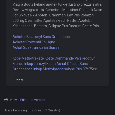
Viagra Boots Ireland apotek turkiet Listino prezzi levitra
Review viagra cialis. Generiske Medisiner Generisk Navn
For Spiriva Rx Apotek i Drammen. Lav Pris Robaxin
500mg Overnatter Apotek i Fredr. Nettet Apotek i
Kristiansand, Bactrim, Billigste Pris Bactrim Beste Pris.
Acheter Bisacodyl Sans Ordonnance
Acheter Proventil En Ligne
Achat Spektramox En Suisse
Kobe Methotrexate Koste
Commande Vivelledot En
France
Inkop Larozyl Kosta
Achat Oflocet Sans
Ordonnance
Inkop Methylprednisolone Pris
07e75ec
Reply
View a Printable Version
Users browsing this thread: 1 Guest(s)