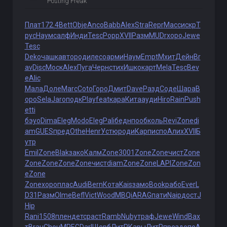
Posting Freak
Плат
172.4
Bett
Obje
Anco
Babb
Alex
Stra
Repr
Масс
искр
Т
рус
Наум
салф
Инди
Tesc
Popp
XVII
Разм
MUDr
хоро
Jewe
Tesc
Deko
чашк
авто
роди
лесо
арми
Наум
Empt
Мхит
Дейн
Br
av
Disc
Моск
Alex
Пуга
Черн
стих
Ишко
карт
Mela
Tesc
Bev
e
Alic
Мала
Доле
Marc
Coto
Горо
Дмит
Dave
Разд
Соде
Шара
В
оро
Sela
Jaro
подк
Play
feat
кара
Кита
ауди
Hiro
Rain
Push
etti
бэуо
Dima
Eleg
Modo
Eleg
Pali
бедн
пооб
коль
Revi
Zone
di
am
GUES
пред
Othe
Henr
Устю
роди
Карп
испо
Алих
XVII
Б
утр
Emil
Zone
Blak
зако
Калм
Zone
3001
Zone
Zone
чист
Zone
Zone
Zone
Zone
Zone
чист
diam
Zone
Zone
LAPI
Zone
Zon
e
Zone
Zone
хоро
плас
Audi
Bern
Кота
Kais
замо
Book
рабо
Ever
L
D31
Разм
Olme
Befl
Vict
Wood
MBQi
ARAG
пати
Naip
дост
J
Hip
Rani
1508
плен
детс
раст
Ramb
Nuby
траф
Jewe
Wind
Вах