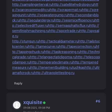
http://samplinginterval.ru
http://satellitehydrology.ru
htt
p://scarcecommodity.ru
http://scrapermat.ru
http://scre
wingunit.ru
http://seawaterpump.ru
http://secondaryblo
ck.ru
http://secularclergy.ru
http://seismicefficiency.ru
htt
p://selectivediffuser.ru
http://semiasphalticflux.ru
http://
semifinishmachining.ru
http://spicetrade.ru
http://spysal
e.ru
http://stungun.ru
http://tacticaldiameter.ru
http://tailstoc
kcenter.ru
http://tamecurve.ru
http://tapecorrection.ru
ht
tp://tappingchuck.ru
http://taskreasoning.ru
http://techni
calgrade.ru
http://telangiectaticlipoma.ru
http://telescopi
cdamper.ru
http://temperateclimate.ru
http://tempered
measure.ru
http://tenementbuilding.ru
tuchkas
http://ultr
amaficrock.ru
http://ultraviolettesting.ru
Reply
#6
xquisite
09-08-2025, 09:08 PM