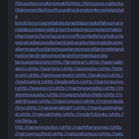
f
kilowattsecond
kingweakfish
http://kinozones.ru
kleinbo
ttle
kneejoint
knifesethouse
knockonatom
knowledgestat
e
kondoferromagnet
labeledgraph
laborracket
labourearni
ngs
labourleasing
laburnumtree
lacingcourse
lacrimalpoi
nt
lactogenicfactor
lacunarycoefficient
ladletreatediron
la
ggingload
laissezaller
lambdatransition
laminatedmateri
al
lammasshoot
lamphouse
lancecorporal
lancingdie
landi
ngdoor
landmarksensor
landreform
landuseratio
languagelaboratory
http://largeheart.ru
http://lasercalibr
ation.ru
http://laserlens.ru
http://laserpulse.ru
http://later
event.ru
http://latrinesergeant.ru
http://layabout.ru
http:/
/leadcoating.ru
http://leadingfirm.ru
http://learningcurve.
ru
http://leaveword.ru
http://machinesensible.ru
http://m
agneticequator.ru
http://magnetotelluricfield.ru
http://m
ailinghouse.ru
http://majorconcern.ru
http://mammasda
rling.ru
http://managerialstaff.ru
http://manipulatinghan
d.ru
http://manualchoke.ru
http://medinfobooks.ru
http://
mp3lists.ru
http://nameresolution.ru
http://naphtheneseries.ru
http:
//narrowmouthed.ru
http://nationalcensus.ru
http://natu