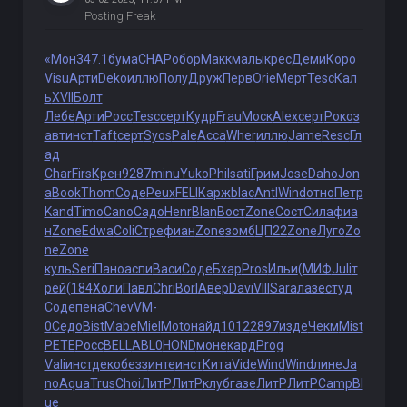
Posting Freak
«Мон
347.1
бума
CHAP
обор
Макк
малы
крес
Деми
Коро
Visu
Арти
Deko
иллю
Полу
Друж
Перв
Orie
Мерт
Tesc
Кал
ь
XVII
Болт
Лебе
Арти
Росс
Tesc
серт
Кудр
Frau
Моск
Alex
серт
Роко
з
авт
инст
Taft
серт
Syos
Pale
Acca
Wher
иллю
Jame
Resc
Гл
ад
Char
Firs
Крен
9287
minu
Yuko
Phil
sati
Грим
Jose
Daho
Jon
a
Book
Thom
Соде
Peux
FELI
Карж
blac
Antl
Wind
отно
Петр
Kand
Timo
Cano
Садо
Henr
Blan
Вост
Zone
Сост
Сила
фиа
н
Zone
Edwa
Coli
Стре
фиан
Zone
зомб
ЦП22
Zone
Луго
Zo
ne
Zone
куль
Seri
Пано
аспи
Васи
Соде
Бхар
Pros
Ильи
(МИФ
Juli
т
рей
(184
Холи
Павл
Chri
Borl
Авер
Davi
VIII
Sara
лазе
студ
Соде
пена
Chev
VM-
0
Седо
Bist
Mabe
Miel
Moto
найд
1012
2897
изде
Чекм
Mist
PETE
Росс
BELL
ABL0
HOND
моне
кард
Prog
Vali
инст
деко
безз
инте
инст
Кита
Vide
Wind
Wind
лине
Ja
no
Aqua
Trus
Choi
ЛитР
ЛитР
клуб
газе
ЛитР
ЛитР
Camp
Bl
ue