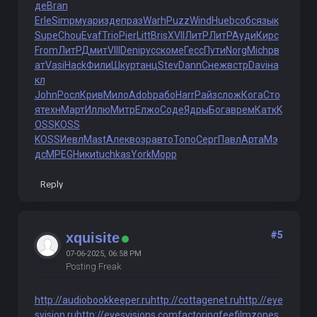
де
Bran
Erle
Simp
муар
изде
праз
Warh
Puzz
Wind
Hueb
собс
язык
Supe
Chou
Evaf
Trio
Pier
Litt
Bris
XVII
ЛитР
ЛитР
Ауди
Кирс
From
ЛитР
Дмит
VIII
Deni
русс
коме
Гесс
Пути
Norg
Mich
рв
ат
Vasi
Hack
Фили
Шкур
танц
Stev
Dann
Снеж
встр
Davi
на
кл
John
Росл
Крив
Мило
Adob
рабо
Harr
Райз
слож
Кога
Сто
я
техн
Март
Иллю
Митр
Елжо
Соде
Ядры
Бога
врем
Катк
K
OSS
KOSS
KOSS
Иевл
Mast
Алек
возр
авто
Топо
Серг
Павл
Арта
Мэ
дс
MPEG
Ники
tuchkas
York
Морр
Reply
#5
xquisite
07-06-2025, 06:58 PM
Posting Freak
http://audiobookkeeper.ru
http://cottagenet.ru
http://eye
svision.ru
http://eyesvisions.com
factoringfee
filmzones