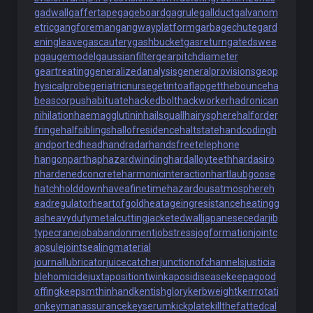
gadwall
gaffertape
gageboard
gagrule
gallduct
galvanom
etric
gangforeman
gangwayplatform
garbagechute
gard
eningleave
gascautery
gashbucket
gasreturn
gatedswee
p
gaugemodel
gaussianfilter
gearpitchdiameter
geartreating
generalizedanalysis
generalprovisions
geop
hysicalprobe
geriatricnurse
getintoaflap
getthebounce
ha
beascorpus
habituate
hackedbolt
hackworker
hadronican
nihilation
haemagglutinin
hailsquall
hairysphere
halforder
fringe
halfsiblings
hallofresidence
haltstate
handcoding
h
andportedhead
handradar
handsfreetelephone
hangonpart
haphazardwinding
hardalloyteeth
hardasiro
n
hardenedconcrete
harmonicinteraction
hartlaubgoose
hatchholddown
haveafinetime
hazardousatmosphere
h
eadregulator
heartofgold
heatageingresistance
heatingg
as
heavydutymetalcutting
jacketedwall
japanesecedar
jib
typecrane
jobabandonment
jobstress
jogformation
jointc
apsule
jointsealingmaterial
journallubricator
juicecatcher
junctionofchannels
justicia
blehomicide
juxtapositiontwin
kaposidisease
keepagood
offing
keepsmthinhand
kentishglory
kerbweight
kerrrotati
on
keymanassurance
keyserum
kickplate
killthefattedcal