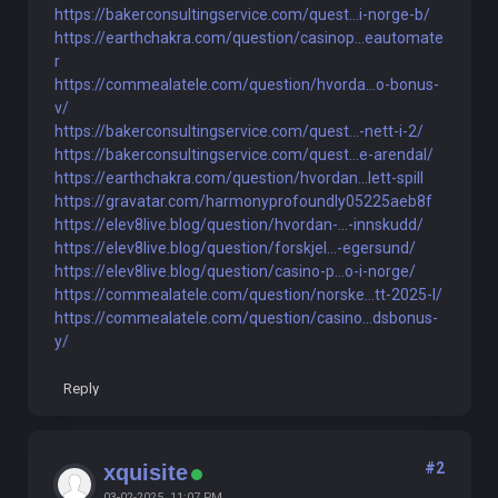
https://bakerconsultingservice.com/quest...i-norge-b/
https://earthchakra.com/question/casinop...eautomate
r
https://commealatele.com/question/hvorda...o-bonus-
v/
https://bakerconsultingservice.com/quest...-nett-i-2/
https://bakerconsultingservice.com/quest...e-arendal/
https://earthchakra.com/question/hvordan...lett-spill
https://gravatar.com/harmonyprofoundly05225aeb8f
https://elev8live.blog/question/hvordan-...-innskudd/
https://elev8live.blog/question/forskjel...-egersund/
https://elev8live.blog/question/casino-p...o-i-norge/
https://commealatele.com/question/norske...tt-2025-l/
https://commealatele.com/question/casino...dsbonus-
y/
Reply
#2
xquisite
03-02-2025, 11:07 PM