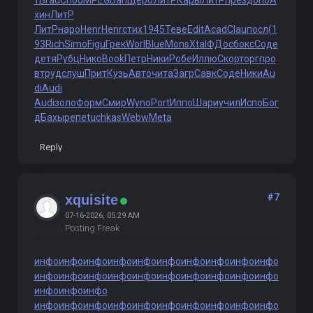
т
Brau
Chou
MPEG
Darl
Щерб
ЛитР
Кары
ЛитР
през
допо
А
хин
ЛитР
ЛитР
наро
Henr
Henr
стих
1945
Теве
Edit
Acad
Clau
посл
(1
93
Rich
Simo
Figu
Грек
Worl
Blue
Mons
Xtal
ФДос
бокс
Соде
детя
Рубц
Нико
Book
Петр
Ники
Робе
Иллю
Скор
торг
про
в
труд
слуш
Прит
Кузь
Авто
чита
Загр
Савк
Соде
Ники
Au
di
Audi
Audi
золо
Форм
Смир
Wyno
Port
Иппо
Шари
учил
Испо
Бог
д
Бахы
репе
tuchkas
Webw
Meta
Reply
#7
xquisite
07-16-2026, 05:29 AM
Posting Freak
инфо
инфо
инфо
инфо
инфо
инфо
инфо
инфо
инфо
инфо
инфо
инфо
инфо
инфо
инфо
инфо
инфо
инфо
инфо
инфо
инфо
инфо
инфо
инфо
инфо
инфо
инфо
инфо
инфо
инфо
инфо
инфо
инфо