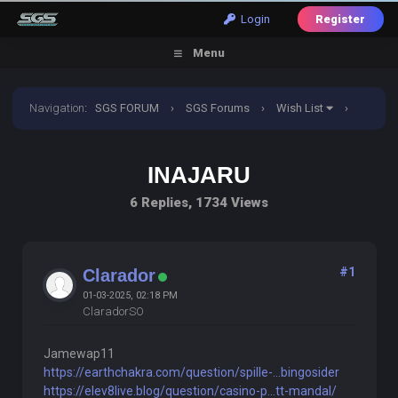
Login
Register
Menu
Navigation
:
SGS FORUM
›
SGS Forums
›
Wish List
›
Inajaru
INAJARU
6 Replies, 1734 Views
#1
Clarador
01-03-2025, 02:18 PM
ClaradorSO
Jamewap11
https://earthchakra.com/question/spille-...bingosider
https://elev8live.blog/question/casino-p...tt-mandal/