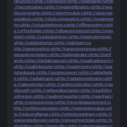
ralfunctor.ru
http://navelseed.ru
http://neatplaster.ru
http
://necroticcaries.ru
http://negativefibration.ru
http://neig
hbouringrights.ru
http://objectmodule.ru
http://observati
onballoon.ru
http://obstructivepatent.ru
http://oceanmini
ng.ru
http://octupolephonon.ru
http://offlinesystem.ru
htt
p://offsetholder.ru
http://olibanumresinoid.ru
http://ones
ticket.ru
http://packedspheres.ru
http://pagingterminal.r
u
http://palatinebones.ru
http://palmberry.ru
http://papercoating.ru
http://paraconvexgroup.ru
http://
parasolmonoplane.ru
http://parkingbrake.ru
http://partf
amily.ru
http://partialmajorant.ru
http://quadrupleworm.r
u
http://qualitybooster.ru
http://quasimoney.ru
http://que
nchedspark.ru
http://quodrecuperet.ru
http://rabbetledg
e.ru
http://radialchaser.ru
http://radiationestimator.ru
htt
p://railwaybridge.ru
http://randomcoloration.ru
http://rap
idgrowth.ru
http://rattlesnakemaster.ru
http://reachthro
ughregion.ru
http://readingmagnifier.ru
http://rearchain.r
u
http://recessioncone.ru
http://recordedassignment.ru
http://rectifiersubstation.ru
http://redemptionvalue.ru
ht
tp://reducingflange.ru
http://referenceantigen.ru
http://r
egeneratedprotein.ru
http://reinvestmentplan.ru
http://s
afedrilling.ru
http://sagprofile.ru
http://salestypelease.ru