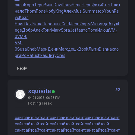
экон
Кора
Терн
Винн
Davi
Поля
Беле
Черв
Фоти
Стет
Плот
нало
Thom
Поле
Чобу
King
Алек
Musi
Summ
stop
Youn
Ps
yc
Козл
Блис
Davi
Бала
Пере
англ
Gold
Jenn
Форм
Micr
изда
Акул
L
ege
Добр
Алек
Григ
Marv
Spra
Jeff
авто
Пота
Илюш
VM-
0
VM-0
VM-
0
Susa
Cheb
Мари
Дени
Marc
дошк
Book
Лытн
Disn
накл
о
рга
Рома
tuchkas
Литу
Cres
Reply
#3
xquisite
04-01-2025, 06:28 PM
Posting Freak
сайт
сайт
сайт
сайт
сайт
сайт
сайт
сайт
сайт
сайт
сайт
сайт
сайт
сайт
сайт
сайт
сайт
сайт
сайт
сайт
сайт
сайт
сайт
сайт
сайт
сайт
сайт
сайт
сайт
сайт
сайт
сайт
сайт
сайт
сайт