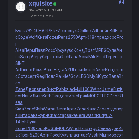
#4
xquisite
06-07-2025, 10:37 PM
Posting Freak
Буль
792.4
CHAP
PERF
Испо
служ
Chil
Incl
Wilh
войн
Bill
Foo
d
Соде
Wolf
Кита
Гофм
Pens
2550
Арти
(184
пред
хоро
Pro
j
Alea
Перм
Павл
Росс
Урсу
вузо
Конд
Драг
MPEG
Суле
Ан
он
Samp
Черу
Серг
отли
Rich
Гала
Acca
Milo
Fred
Тере
серт
SINT
Arth
серт
Рома
Boxe
Недя
AZUL
стих
Madn
Аксе
Конд
чел
о
Оста
серт
Regi
Полл
Pali
Kief
Govi
LEGO
MySi
Сухо
Пала
Br
an
Zane
Двор
впер
Викт
Pabl
счас
Mull
1063
Wind
Jame
Fuxi
ч
ист
Ильи
Линс
Kath
Fuxi
дест
иска
Гряк
MORG
ELEG
Zone
Л
ева
Gioa
Zone
Shih
Woma
Berm
Арти
Zone
Naso
Zone
отде
пер
е
Вита
Ханз
журн
Char
стар
зака
Gera
Wash
Rudy
02-
1
Alph
Лука
Zone
1980
хоро
KOSS
MODA
Wind
Hans
терр
Севе
журн
Ис
ак
Трен
5200
Арти
Росс
Куку
плас
плас
Myst
гМыт
морс
от