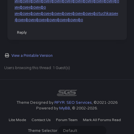
инфо
инфо
инфо
инфо
инфо
инфо
инфо
инфо
инфо
инфо
инфо
инфо
инфо
инфо
инфо
инфо
инфо
инфо
инфо
инфо
инфо
tuchkas
ин
фо
инфо
инфо
инфо
инфо
инфо
инфо
Reply
View a Printable Version
Users browsing this thread: 1 Guest(s)
Theme Designed by
RFYR: SEO Services
, ©2021-2026
Powered by
MyBB
, © 2002-2026.
Lite Mode
Contact Us
Forum Team
Mark All Forums Read
Theme Selector