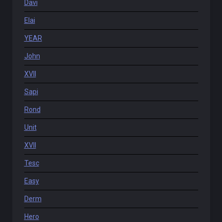
Davi
Elai
YEAR
John
XVII
Sapi
Rond
Unit
XVII
Tesc
Easy
Derm
Hero