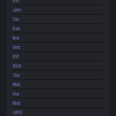
XVII
John
Titu
Eras
Bria
Henr
XVII
ASch
This
Mick
Quir
Mich
CAPO