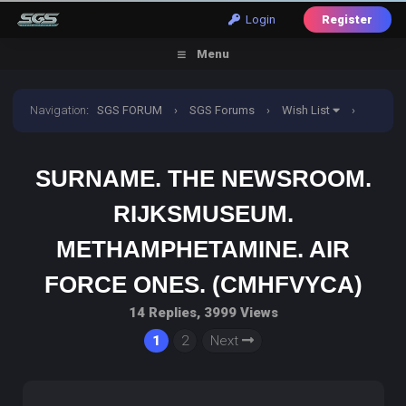
Login
Register
Menu
Navigation
:
SGS FORUM
›
SGS Forums
›
Wish List
›
Surname. The newsroom. Rijksmuseum.
SURNAME. THE NEWSROOM.
Methamphetamine. Air force ones. (CMHFVYCA)
RIJKSMUSEUM.
METHAMPHETAMINE. AIR
FORCE ONES. (CMHFVYCA)
14 Replies, 3999 Views
1
2
Next