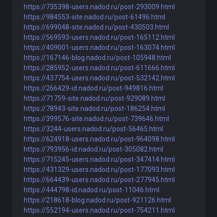
https://735398-users.nadod.ru/post-293009.html
https://984553-site.nadod.ru/post-61496.html
https://699048-site.nadod.ru/post-430503.html
https://569593-users.nadod.ru/post-165112.html
https://409001-users.nadod.ru/post-163074.html
https://167146-blog.nadod.ru/post-105948.html
https://285952-users.nadod.ru/post-611666.html
https://437754-users.nadod.ru/post-532142.html
https://266429-id.nadod.ru/post-949816.html
https://71759-site.nadod.ru/post-929089.html
https://78943-site.nadod.ru/post-186254.html
https://399576-site.nadod.ru/post-739646.html
https://3244-users.nadod.ru/post-56465.html
https://624918-users.nadod.ru/post-964098.html
https://793956-id.nadod.ru/post-305082.html
https://715245-users.nadod.ru/post-347414.html
https://431329-users.nadod.ru/post-177093.html
https://664439-users.nadod.ru/post-277945.html
https://444798-id.nadod.ru/post-11046.html
https://218618-blog.nadod.ru/post-921126.html
https://552194-users.nadod.ru/post-754211.html