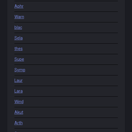
Aphr
Warn
blac
Sela
thes
Supe
Symp
Laur
Lara
Wind
Akut
Arth