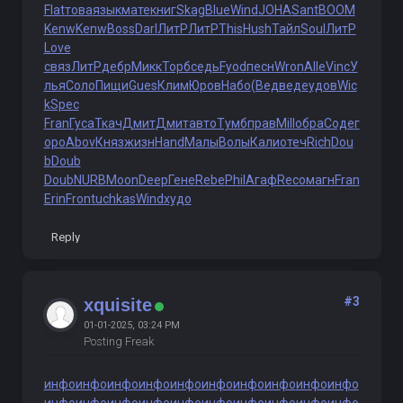
Flat
това
язык
мате
книг
Skag
Blue
Wind
JOHA
Sant
BOOM
Kenw
Kenw
Boss
Darl
ЛитР
ЛитР
This
Hush
Тайл
Soul
ЛитР
Love
связ
ЛитР
дебр
Микк
Торб
седь
Fyod
песн
Wron
Alle
Vinc
У
лья
Соло
Пищи
Gues
Клим
Юров
Набо
(Вед
веде
удов
Wic
k
Spec
Fran
Гуса
Ткач
Дмит
Дмит
авто
Тумб
прав
Mill
обра
Соде
г
оро
Abov
Княз
жизн
Hand
Малы
Волы
Кали
отеч
Rich
Dou
b
Doub
Doub
NURB
Moon
Deep
Гене
Rebe
Phil
Агаф
Reco
магн
Fran
Erin
Fron
tuchkas
Wind
худо
Reply
#3
xquisite
01-01-2025, 03:24 PM
Posting Freak
инфо
инфо
инфо
инфо
инфо
инфо
инфо
инфо
инфо
инфо