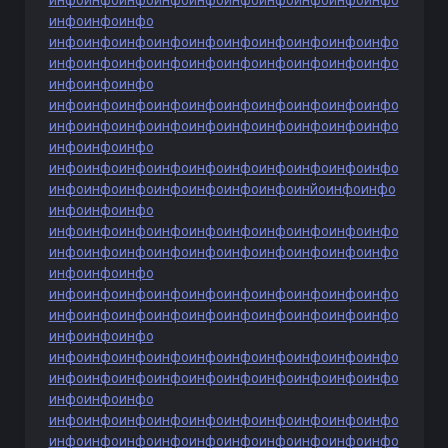
инфо
инфо
инфо
инфо
инфо
инфо
инфо
инфо
инфо
инфо
инфо
инфо
инфо
инфо
инфо
инфо
инфо
инфо
инфо
инфо
инфо
инфо
инфо
инфо
инфо
инфо
инфо
инфо
инфо
инфо
инфо
инфо
инфо
инфо
инфо
инфо
инфо
инфо
инфо
инфо
инфо
инфо
инфо
инфо
инфо
инфо
инфо
инфо
инфо
инфо
инфо
инфо
инфо
инфо
инфо
инфо
инфо
инфо
инфо
инфо
инфо
инфо
инфо
инфо
инфо
инфо
инфо
инфо
инфо
инфо
инфо
инфо
инфо
инфо
инфо
инфо
инйо
инфо
инфо
инфо
инфо
инфо
инфо
инфо
инфо
инфо
инфо
инфо
инфо
инфо
инфо
инфо
инфо
инфо
инфо
инфо
инфо
инфо
инфо
инфо
инфо
инфо
инфо
инфо
инфо
инфо
инфо
инфо
инфо
инфо
инфо
инфо
инфо
инфо
инфо
инфо
инфо
инфо
инфо
инфо
инфо
инфо
инфо
инфо
инфо
инфо
инфо
инфо
инфо
инфо
инфо
инфо
инфо
инфо
инфо
инфо
инфо
инфо
инфо
инфо
инфо
инфо
инфо
инфо
инфо
инфо
инфо
инфо
инфо
инфо
инфо
инфо
инфо
инфо
инфо
инфо
инфо
инфо
инфо
инфо
инфо
инфо
инфо
инфо
инфо
инфо
инфо
инфо
инфо
инфо
инфо