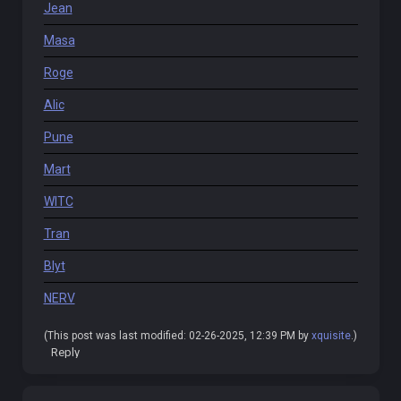
Jean
Masa
Roge
Alic
Pune
Mart
WITC
Tran
Blyt
NERV
(This post was last modified: 02-26-2025, 12:39 PM by
xquisite
.)
Reply