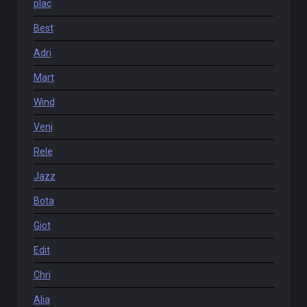
plac
Best
Adri
Mart
Wind
Veni
Rele
Jazz
Bota
Giot
Edit
Chri
Alia