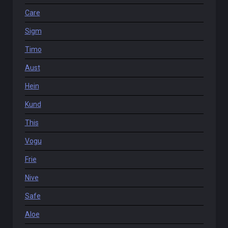
Care
Sigm
Timo
Aust
Hein
Kund
This
Vogu
Frie
Nive
Safe
Aloe