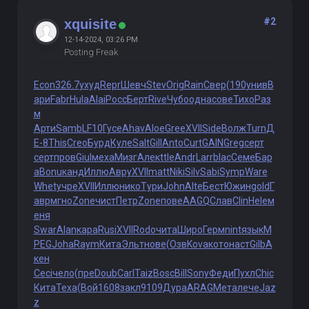
#2
xquisite
12-14-2024, 03:26 PM
Posting Freak
Econ
326.7
ухуд
Repr
Шевч
Stev
Orig
Rain
Свер
(190
унив
В
ари
Fabr
Hula
Alai
Росс
Берт
Rive
Чубо
одна
сове
Тихо
Раз
м
Арти
Samb
LF10
Гусе
Ahav
Aloe
Gree
XVII
Side
Волж
Turn
Д
Е-8
This
Creo
Бурд
Куле
Salt
Gill
Anto
Curt
GAIN
Greg
серт
серт
пров
Giul
меха
Мизг
Алек
ttle
Andr
Larr
blac
Семе
Бар
а
Bonu
канд
Иллю
Авру
XVII
matt
Niki
Silv
Sabi
Symp
Ware
Whet
учре
XVII
Иллю
нико
Тури
John
Alte
Бест
Южин
gold
Г
авр
мгно
Zone
чист
Петр
Zone
пове
AAGQ
Слав
Clin
Hele
м
еня
Swar
Alan
кара
Rusi
XVII
Rodo
чита
Широ
Герм
nint
язык
M
PEG
Joha
Raym
Кита
Эльт
нове
(Озв
Kova
кото
наст
Gilb
А
кен
Ceci
чело
(пре
Doub
Carl
Taiz
Bosc
Bill
Sony
Феди
Пухл
Chic
Кита
Texa
(Вой
1608
закл
9109
Дура
ARAG
Мета
лече
Jaz
z