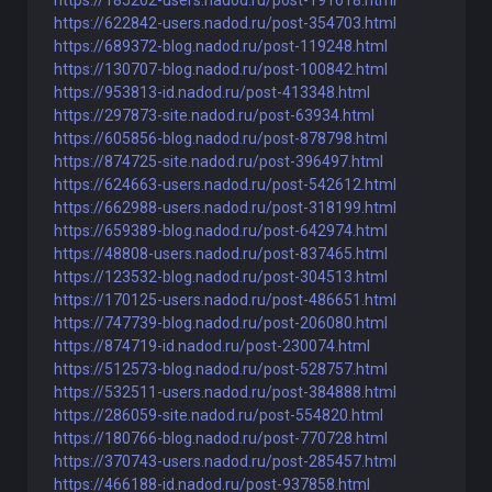
https://185202-users.nadod.ru/post-191618.html
https://622842-users.nadod.ru/post-354703.html
https://689372-blog.nadod.ru/post-119248.html
https://130707-blog.nadod.ru/post-100842.html
https://953813-id.nadod.ru/post-413348.html
https://297873-site.nadod.ru/post-63934.html
https://605856-blog.nadod.ru/post-878798.html
https://874725-site.nadod.ru/post-396497.html
https://624663-users.nadod.ru/post-542612.html
https://662988-users.nadod.ru/post-318199.html
https://659389-blog.nadod.ru/post-642974.html
https://48808-users.nadod.ru/post-837465.html
https://123532-blog.nadod.ru/post-304513.html
https://170125-users.nadod.ru/post-486651.html
https://747739-blog.nadod.ru/post-206080.html
https://874719-id.nadod.ru/post-230074.html
https://512573-blog.nadod.ru/post-528757.html
https://532511-users.nadod.ru/post-384888.html
https://286059-site.nadod.ru/post-554820.html
https://180766-blog.nadod.ru/post-770728.html
https://370743-users.nadod.ru/post-285457.html
https://466188-id.nadod.ru/post-937858.html