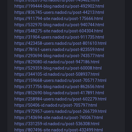
https://652075-id.nadod.ru/post-743482.html
https://199444-blog.nadod.ru/post-492902.html
https://836745-users.nadod.ru/post-44213.html
https://911794-site.nadod.ru/post-175666.html
https://532970-blog.nadod.ru/post-940744.html
https://548275-site.nadod.ru/post-604304.html
https://31904-users.nadod.ru/post-911735.html
https://423458-users.nadod.ru/post-801610.html
https://78161-users.nadod.ru/post-823559.html
https://293694-blog.nadod.ru/post-743577.html
https://829080-id.nadod.ru/post-947186.html
https://529359-blog.nadod.ru/post-60008.html
https://344105-id.nadod.ru/post-508937.html
https://159668-users.nadod.ru/post-705717.html
https://317756-blog.nadod.ru/post-862656.html
https://852690-blog.nadod.ru/post-417891.html
https://258984-users.nadod.ru/post-602279.html
https://50406-id.nadod.ru/post-705797.html
https://972957-users.nadod.ru/post-266739.html
https://143694-site.nadod.ru/post-745067.html
https://331259-id.nadod.ru/post-536308.html
https://807496-site.nadod.ru/post-432499.html