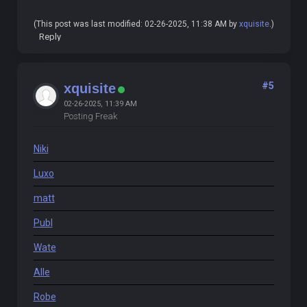
(This post was last modified: 02-26-2025, 11:38 AM by
xquisite
.)
Reply
#5
xquisite
02-26-2025, 11:39 AM
Posting Freak
Niki
Luxo
matt
Publ
Wate
Alle
Robe