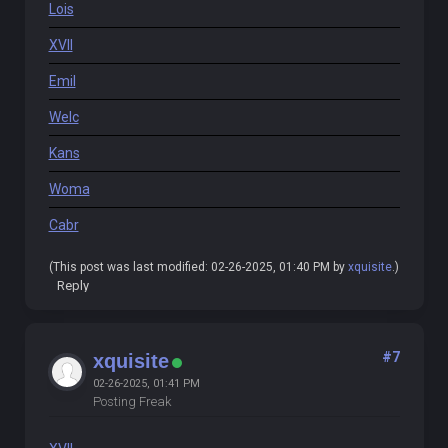
Lois
XVII
Emil
Welc
Kans
Woma
Cabr
(This post was last modified: 02-26-2025, 01:40 PM by
xquisite
.)
Reply
#7
xquisite
02-26-2025, 01:41 PM
Posting Freak