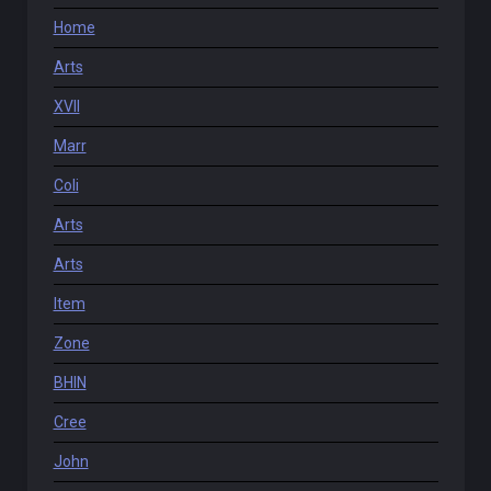
Home
Arts
XVII
Marr
Coli
Arts
Arts
Item
Zone
BHIN
Cree
John