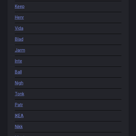
Keep
Henr
Vida
Blad
Jarm
Inte
Ball
Nigh
Tonk
Patr
IKEA
Nikk