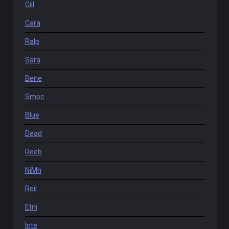
Gill
Cara
Ralp
Sara
Bene
Smoc
Blue
Dead
Reeb
NiMh
Reil
Etni
Inte