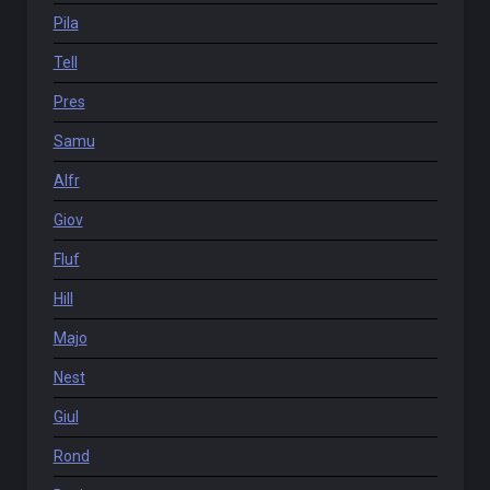
Pila
Tell
Pres
Samu
Alfr
Giov
Fluf
Hill
Majo
Nest
Giul
Rond