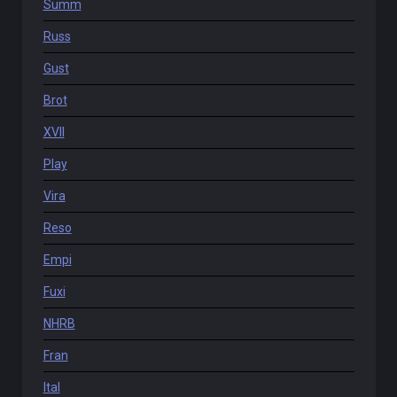
Summ
Russ
Gust
Brot
XVII
Play
Vira
Reso
Empi
Fuxi
NHRB
Fran
Ital