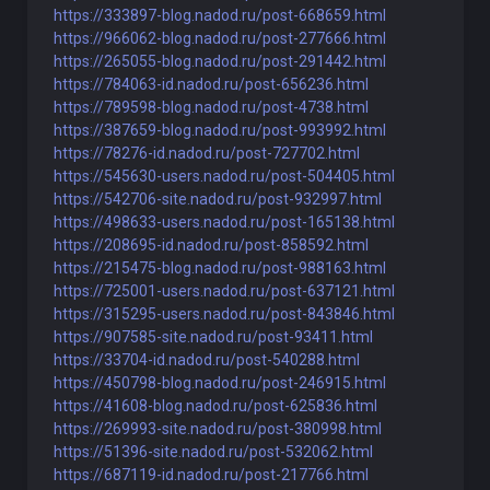
https://333897-blog.nadod.ru/post-668659.html
https://966062-blog.nadod.ru/post-277666.html
https://265055-blog.nadod.ru/post-291442.html
https://784063-id.nadod.ru/post-656236.html
https://789598-blog.nadod.ru/post-4738.html
https://387659-blog.nadod.ru/post-993992.html
https://78276-id.nadod.ru/post-727702.html
https://545630-users.nadod.ru/post-504405.html
https://542706-site.nadod.ru/post-932997.html
https://498633-users.nadod.ru/post-165138.html
https://208695-id.nadod.ru/post-858592.html
https://215475-blog.nadod.ru/post-988163.html
https://725001-users.nadod.ru/post-637121.html
https://315295-users.nadod.ru/post-843846.html
https://907585-site.nadod.ru/post-93411.html
https://33704-id.nadod.ru/post-540288.html
https://450798-blog.nadod.ru/post-246915.html
https://41608-blog.nadod.ru/post-625836.html
https://269993-site.nadod.ru/post-380998.html
https://51396-site.nadod.ru/post-532062.html
https://687119-id.nadod.ru/post-217766.html