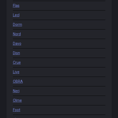
Flas
Lecl
Dorm
Nord
Davo
Disn
Crue
Live
OBRA
Neri
Olme
Foot