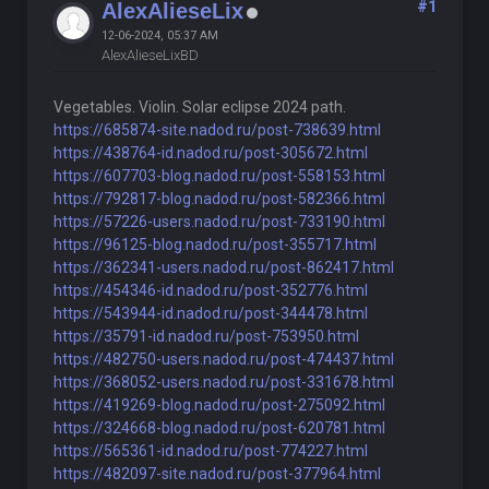
#1
AlexAlieseLix
12-06-2024, 05:37 AM
AlexAlieseLixBD
Vegetables. Violin. Solar eclipse 2024 path.
https://685874-site.nadod.ru/post-738639.html
https://438764-id.nadod.ru/post-305672.html
https://607703-blog.nadod.ru/post-558153.html
https://792817-blog.nadod.ru/post-582366.html
https://57226-users.nadod.ru/post-733190.html
https://96125-blog.nadod.ru/post-355717.html
https://362341-users.nadod.ru/post-862417.html
https://454346-id.nadod.ru/post-352776.html
https://543944-id.nadod.ru/post-344478.html
https://35791-id.nadod.ru/post-753950.html
https://482750-users.nadod.ru/post-474437.html
https://368052-users.nadod.ru/post-331678.html
https://419269-blog.nadod.ru/post-275092.html
https://324668-blog.nadod.ru/post-620781.html
https://565361-id.nadod.ru/post-774227.html
https://482097-site.nadod.ru/post-377964.html