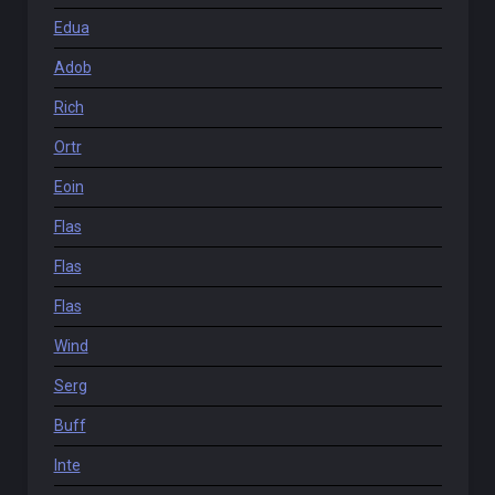
Edua
Adob
Rich
Ortr
Eoin
Flas
Flas
Flas
Wind
Serg
Buff
Inte