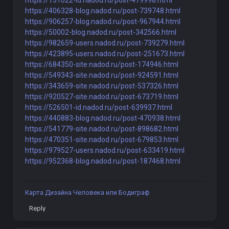
https://131022-id.nadod.ru/post-479998.html
https://406328-blog.nadod.ru/post-739748.html
https://906257-blog.nadod.ru/post-967944.html
https://50002-blog.nadod.ru/post-342566.html
https://982659-users.nadod.ru/post-739279.html
https://423895-users.nadod.ru/post-251673.html
https://684350-site.nadod.ru/post-174946.html
https://549343-site.nadod.ru/post-924591.html
https://343659-site.nadod.ru/post-537326.html
https://920527-site.nadod.ru/post-673719.html
https://526501-id.nadod.ru/post-639937.html
https://440883-blog.nadod.ru/post-470938.html
https://541779-site.nadod.ru/post-898682.html
https://470351-site.nadod.ru/post-679853.html
https://979527-users.nadod.ru/post-633419.html
https://952368-blog.nadod.ru/post-187468.html
Карта Дизайна Человека или Бодиграф
Reply