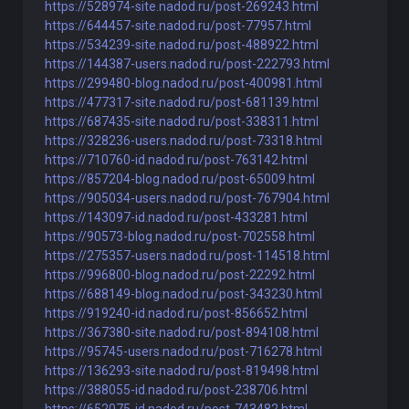
https://528974-site.nadod.ru/post-269243.html
https://644457-site.nadod.ru/post-77957.html
https://534239-site.nadod.ru/post-488922.html
https://144387-users.nadod.ru/post-222793.html
https://299480-blog.nadod.ru/post-400981.html
https://477317-site.nadod.ru/post-681139.html
https://687435-site.nadod.ru/post-338311.html
https://328236-users.nadod.ru/post-73318.html
https://710760-id.nadod.ru/post-763142.html
https://857204-blog.nadod.ru/post-65009.html
https://905034-users.nadod.ru/post-767904.html
https://143097-id.nadod.ru/post-433281.html
https://90573-blog.nadod.ru/post-702558.html
https://275357-users.nadod.ru/post-114518.html
https://996800-blog.nadod.ru/post-22292.html
https://688149-blog.nadod.ru/post-343230.html
https://919240-id.nadod.ru/post-856652.html
https://367380-site.nadod.ru/post-894108.html
https://95745-users.nadod.ru/post-716278.html
https://136293-site.nadod.ru/post-819498.html
https://388055-id.nadod.ru/post-238706.html