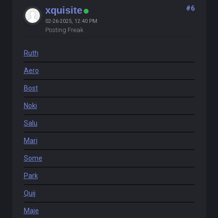
#6
xquisite
02-26-2025, 12:40 PM
Posting Freak
Ruth
Aero
Bost
Noki
Salu
Mari
Some
Park
Quij
Maje