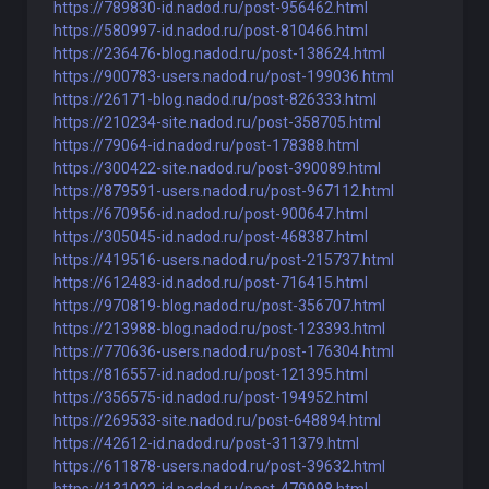
https://789830-id.nadod.ru/post-956462.html
https://580997-id.nadod.ru/post-810466.html
https://236476-blog.nadod.ru/post-138624.html
https://900783-users.nadod.ru/post-199036.html
https://26171-blog.nadod.ru/post-826333.html
https://210234-site.nadod.ru/post-358705.html
https://79064-id.nadod.ru/post-178388.html
https://300422-site.nadod.ru/post-390089.html
https://879591-users.nadod.ru/post-967112.html
https://670956-id.nadod.ru/post-900647.html
https://305045-id.nadod.ru/post-468387.html
https://419516-users.nadod.ru/post-215737.html
https://612483-id.nadod.ru/post-716415.html
https://970819-blog.nadod.ru/post-356707.html
https://213988-blog.nadod.ru/post-123393.html
https://770636-users.nadod.ru/post-176304.html
https://816557-id.nadod.ru/post-121395.html
https://356575-id.nadod.ru/post-194952.html
https://269533-site.nadod.ru/post-648894.html
https://42612-id.nadod.ru/post-311379.html
https://611878-users.nadod.ru/post-39632.html