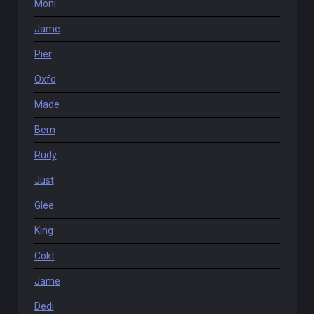
Moni
Jame
Pier
Oxfo
Made
Bern
Rudy
Just
Glee
King
Cokt
Jame
Dedi