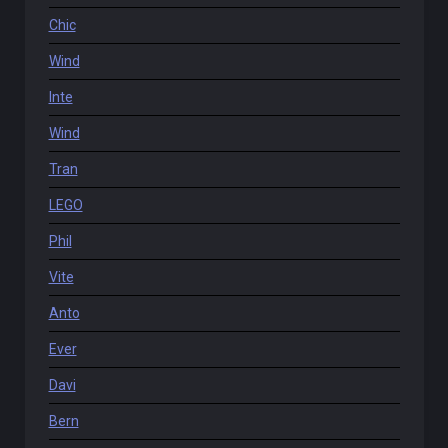
Chic
Wind
Inte
Wind
Tran
LEGO
Phil
Vite
Anto
Ever
Davi
Bern