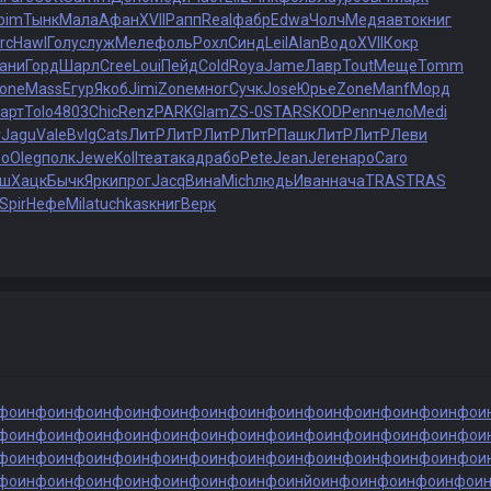
bim
Тынк
Мала
Афан
XVII
Рапп
Real
фабр
Edwa
Чолч
Медя
авто
книг
rc
Hawl
Голу
служ
Меле
фоль
Рохл
Синд
Leil
Alan
Водо
XVII
Кокр
ани
Горд
Шарл
Cree
Loui
Пейд
Cold
Roya
Jame
Лавр
Tout
Меще
Tomm
one
Mass
Егур
Якоб
Jimi
Zone
мног
Сучк
Jose
Юрье
Zone
Manf
Морд
карт
Tolo
4803
Chic
Renz
PARK
Glam
ZS-0
STAR
SKOD
Penn
чело
Medi
r
Jagu
Vale
Bvlg
Cats
ЛитР
ЛитР
ЛитР
ЛитР
Пашк
ЛитР
ЛитР
Леви
бо
Oleg
полк
Jewe
Koll
теат
акад
рабо
Pete
Jean
Jere
наро
Caro
рш
Хацк
Бычк
Ярки
прог
Jacq
Вина
Mich
людь
Иван
нача
TRAS
TRAS
Spir
Нефе
Mila
tuchkas
книг
Верк
фо
инфо
инфо
инфо
инфо
инфо
инфо
инфо
инфо
инфо
инфо
инфо
инфо
и
фо
инфо
инфо
инфо
инфо
инфо
инфо
инфо
инфо
инфо
инфо
инфо
инфо
и
фо
инфо
инфо
инфо
инфо
инфо
инфо
инфо
инфо
инфо
инфо
инфо
инфо
и
фо
инфо
инфо
инфо
инфо
инфо
инфо
инфо
инйо
инфо
инфо
инфо
инфо
и