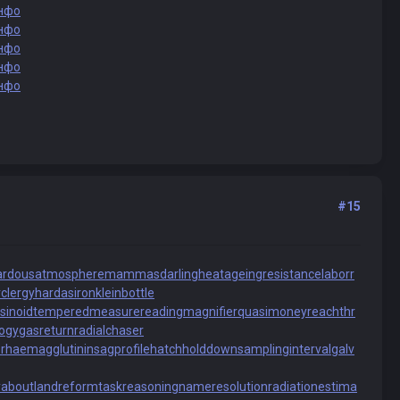
нфо
нфо
нфо
нфо
нфо
#15
ardousatmosphere
mammasdarling
heatageingresistance
laborr
rclergy
hardasiron
kleinbottle
sinoid
temperedmeasure
readingmagnifier
quasimoney
reachthr
logy
gasreturn
radialchaser
r
haemagglutinin
sagprofile
hatchholddown
samplinginterval
galv
yabout
landreform
taskreasoning
nameresolution
radiationestima