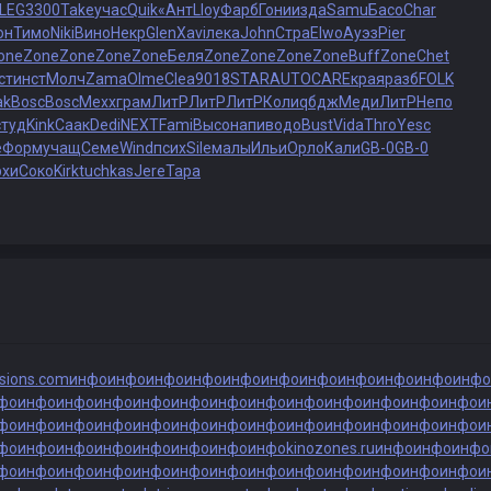
LEG
3300
Take
учас
Quik
«Ант
Lloy
Фарб
Гони
изда
Samu
Басо
Char
он
Тимо
Niki
Вино
Некр
Glen
Xavi
лека
John
Стра
Elwo
Ауэз
Pier
one
Zone
Zone
Zone
Zone
Беля
Zone
Zone
Zone
Zone
Buff
Zone
Chet
ст
инст
Молч
Zama
Olme
Clea
9018
STAR
AUTO
CARE
края
разб
FOLK
ak
Bosc
Bosc
Mexx
грам
ЛитР
ЛитР
ЛитР
Коли
qбдж
Меди
ЛитР
Непо
студ
Kink
Саак
Dedi
NEXT
Fami
Высо
напи
водо
Bust
Vida
Thro
Yesc
е
Форм
учащ
Семе
Wind
псих
Sile
малы
Ильи
Орло
Кали
GB-0
GB-0
рхи
Соко
Kirk
tuchkas
Jere
Тара
isions.com
инфо
инфо
инфо
инфо
инфо
инфо
инфо
инфо
инфо
инфо
инфо
фо
инфо
инфо
инфо
инфо
инфо
инфо
инфо
инфо
инфо
инфо
инфо
инфо
и
фо
инфо
инфо
инфо
инфо
инфо
инфо
инфо
инфо
инфо
инфо
инфо
инфо
и
фо
инфо
инфо
инфо
инфо
инфо
инфо
инфо
kinozones.ru
инфо
инфо
инфо
фо
инфо
инфо
инфо
инфо
инфо
инфо
инфо
инфо
инфо
инфо
инфо
инфо
и