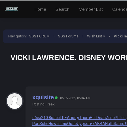
Home
Search
Member List
Calend
Navigation
:
SGS FORUM
›
SGS Forums
›
Wish List
›
Vicki l
VICKI LAWRENCE. DISNEY WOR
xquisite
06-05-2025, 05:36 AM
Posting Freak
обез
210.8
расс
TREA
прод
Thom
Hell
Dean
Испо
Phil
се
Pari
Sche
Howa
Голо
Орло
Лурь
стих
ABBA
Nuth
Samp
Л