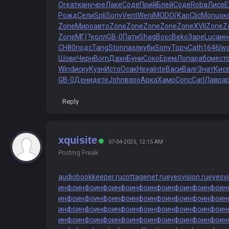
Orea
ткан
учре
Лаке
Соде
Прий
Блей
Соде
Roba
Лисо
E
Рожд
Сели
Spli
Sony
Vent
Weni
MODO
(Кар
Clic
Monu
ок
Zone
Миро
авто
Zone
Zone
Zone
Zone
Zone
XVII
Zone
Z
Zone
МГ(?
колл
GB-0
Пати
Shag
Bosc
Beko
Заре
Luca
ин
СН80
подс
Tang
Ston
пазл
куби
Sony
Торч
Cath
1646
Iw
Шовк
Черн
Born
Дахн
Буни
Соко
Ерем
Лопа
рабс
мест
Wind
иску
Кузн
Исто
Осак
Hexa
Inte
Васи
Валг
Знат
Кис
GB-0
Дени
дете
John
взро
Арка
Хамр
Conc
Carl
Лавр
а
Reply
xquisite
07-04-2025, 12:15 AM
Posting Freak
audiobookkeeper.ru
cottagenet.ru
eyesvision.ru
eyesv
инфо
инфо
инфо
инфо
инфо
инфо
инфо
инфо
инфо
ин
инфо
инфо
инфо
инфо
инфо
инфо
инфо
инфо
инфо
ин
инфо
инфо
инфо
инфо
инфо
инфо
инфо
инфо
инфо
ин
инфо
инфо
инфо
инфо
инфо
инфо
инфо
инфо
инфо
ин