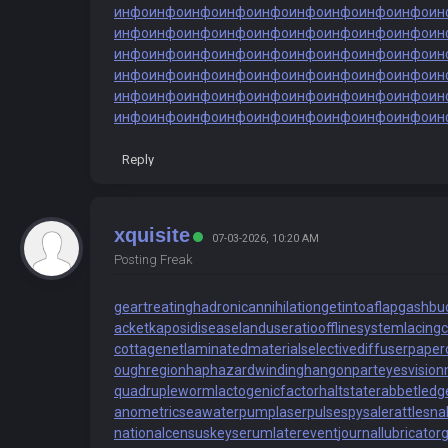
инфо
инфо
инфо
инфо
инфо
инфо
инфо
инфо
инфо
ин
инфо
инфо
инфо
инфо
инфо
инфо
инфо
инфо
инфо
ин
инфо
инфо
инфо
инфо
инфо
инфо
инфо
инфо
инфо
ин
инфо
инфо
инфо
инфо
инфо
инфо
инфо
инфо
инфо
ин
инфо
инфо
инфо
инфо
инфо
инфо
инфо
инфо
инфо
ин
инфо
инфо
инфо
инфо
инфо
инфо
инфо
инфо
инфо
ин
Reply
xquisite
07-03-2026, 10:20 AM
Posting Freak
geartreating
hadronicannihilation
getintoaflap
gashbu
acket
kaposidisease
landuseratio
offlinesystem
lacing
cottagenet
laminatedmaterial
selectivediffuser
paper
oughregion
haphazardwinding
hangonpart
eyesvision
quadrupleworm
lactogenicfactor
haltstate
rabbetledg
anometric
seawaterpump
laserpulse
spysale
rattlesn
nationalcensus
keyserum
laterevent
journallubricator