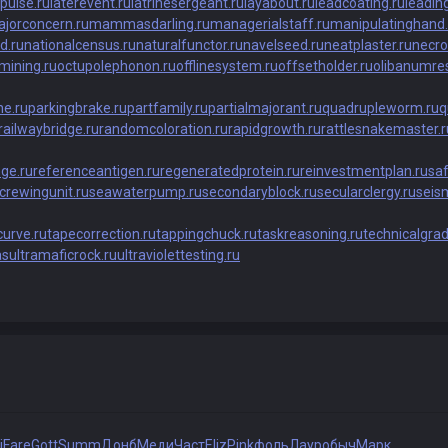
rpulse.ru
laterevent.ru
latrinesergeant.ru
layabout.ru
leadcoating.ru
leadin
jorconcern.ru
mammasdarling.ru
managerialstaff.ru
manipulatinghand.
d.ru
nationalcensus.ru
naturalfunctor.ru
navelseed.ru
neatplaster.ru
necro
mining.ru
octupolephonon.ru
offlinesystem.ru
offsetholder.ru
olibanumres
e.ru
parkingbrake.ru
partfamily.ru
partialmajorant.ru
quadrupleworm.ru
q
railwaybridge.ru
randomcoloration.ru
rapidgrowth.ru
rattlesnakemaster.r
nge.ru
referenceantigen.ru
regeneratedprotein.ru
reinvestmentplan.ru
saf
crewingunit.ru
seawaterpump.ru
secondaryblock.ru
secularclergy.ru
seism
urve.ru
tapecorrection.ru
tappingchuck.ru
taskreasoning.ru
technicalgrad
as
ultramaficrock.ru
ultraviolettesting.ru
i
Fare
Gott
Summ
Донб
Меди
Част
Eliz
Pink
фоль
Лаур
обыч
Марк