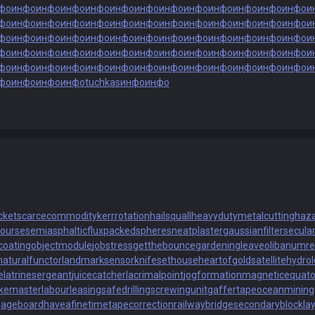
фо
инфо
инфо
инфо
инфо
инфо
инфо
инфо
инфо
инфо
инфо
инфо
инфо
и
фо
инфо
инфо
инфо
инфо
инфо
инфо
инфо
инфо
инфо
инфо
инфо
инфо
и
фо
инфо
инфо
инфо
инфо
инфо
инфо
инфо
инфо
инфо
инфо
инфо
инфо
и
фо
инфо
инфо
инфо
инфо
инфо
инфо
инфо
инфо
инфо
инфо
инфо
инфо
и
фо
инфо
инфо
инфо
инфо
инфо
инфо
инфо
инфо
инфо
инфо
инфо
инфо
и
фо
инфо
инфо
инфо
tuchkas
инфо
инфо
cket
scarcecommodity
kerrrotation
hailsquall
heavydutymetalcutting
haz
course
semiasphalticflux
packedspheres
neatplaster
gaussianfilter
secula
coating
objectmodule
jobstress
getthebounce
gardeningleave
olibanumre
naturalfunctor
landmarksensor
knifesethouse
heartofgold
satellitehydro
e
latrinesergeant
juicecatcher
lacrimalpoint
jogformation
magneticequato
akemaster
labourleasing
safedrilling
screwingunit
gaffertape
oceanmining
gageboard
haveafinetime
tapecorrection
railwaybridge
secondaryblock
la