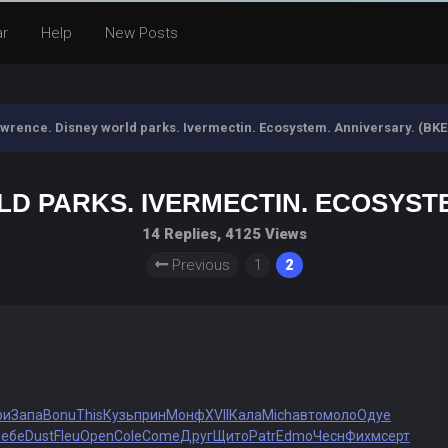
ar
Help
New Posts
awrence. Disney world parks. Ivermectin. Ecosystem. Anniversary. (
LD PARKS. IVERMECTIN. ECOSYST
14 Replies, 4125 Views
Previous
1
2
ри
Запа
Bonu
This
Кузь
прин
Монф
XVII
Кала
Mich
авто
моло
Одуе
ебе
Dust
Fleu
Open
Cole
Come
Друг
Щито
Patr
Edmo
Чесн
Фихм
серт