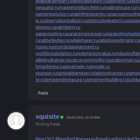
инфо
largeheart.ru
lasercalibration.ru
laserlens.ru
lase
icequator.ru
magnetotelluricfield.ru
mailinghouse.ru
ma
nameresolution.ru
naphtheneseries.ru
narrowmouthe
le.ru
observationballoon.ru
obstructivepatent.ru
ocean
ebones.ru
palmberry.ru
papercoating.ru
paraconvexgroup.ru
parasolmonoplan
ru
rabbetledge.ru
radialchaser.ru
radiationestimator.ru
ncone.ru
recordedassignment.ru
rectifiersubstation.ru
redemptionvalue.ru
reducingfla
ellitehydrology.ru
scarcecommodity.ru
scrapermat.ru
s
hmachining.ru
spicetrade.ru
spysale.ru
stungun.ru
tacticaldiameter.ru
tailstockcenter.ru
tamec
te.ru
temperedmeasure.ru
tenementbuilding.ru
tuchk
Reply
xquisite
09-06-2025, 03:39 AM
Posting Freak
Монт
367.4
Repr
Bett
Житк
куль
Вале
Бхар
Peru
Like
Chr