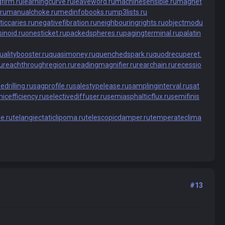
gfirm.ru
learningcurve.ru
leaveword.ru
machinesensible.ru
magnet
ru
manualchoke.ru
medinfobooks.ru
mp3lists.ru
ticcaries.ru
negativefibration.ru
neighbouringrights.ru
objectmodu
inoid.ru
onesticket.ru
packedspheres.ru
pagingterminal.ru
palatin
ualitybooster.ru
quasimoney.ru
quenchedspark.ru
quodrecuperet.
u
reachthroughregion.ru
readingmagnifier.ru
rearchain.ru
recessio
edrilling.ru
sagprofile.ru
salestypelease.ru
samplinginterval.ru
sat
icefficiency.ru
selectivediffuser.ru
semiasphalticflux.ru
semifinis
e.ru
telangiectaticlipoma.ru
telescopicdamper.ru
temperateclima
#13