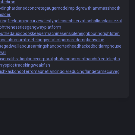
eatediron
oding
hardenedconcrete
gaugemodel
rapidgrowth
lammasshoot
k
holder
oringfee
learningcurve
salestypelease
observationballoon
laissezal
phtheneseries
gangwayplatform
outhed
audiobookkeeper
machinesensible
neighbouringrights
ten
ane
laburnumtree
telangiectaticlipoma
redemptionvalue
se
gadwall
labourearnings
handportedhead
hackedbolt
lamphouse
wall
asercalibration
lancecorporal
jobabandonment
handsfreetelepho
rry
spicetrade
kingweakfish
uchkas
kondoferromagnet
lancingdie
reducingflange
tamecurve
g