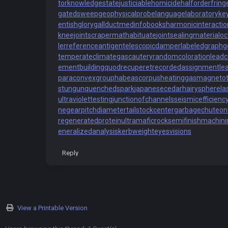
tor
knowledgestate
justiciablehomicide
halforderfring
gatedsweep
geophysicalprobe
languagelaboratory
ke
entishglory
gallduct
medinfobooks
harmonicinteractio
kneejoint
scrapermat
habituate
jointsealingmaterial
oc
ler
referenceantigen
telescopicdamper
labeledgraph
g
temperateclimate
gascautery
randomcoloration
leadc
ementbuilding
quodrecuperet
recordedassignment
le
paraconvexgroup
habeascorpus
heatinggas
magnetote
stungun
quenchedspark
japanesecedar
hairysphere
la
ultraviolettesting
junctionofchannels
seismicefficienc
ne
gearpitchdiameter
tailstockcenter
garbagechute
on
regeneratedprotein
ultramaficrock
semifinishmachini
eneralizedanalysis
kerbweight
eyesvisions
Reply
View a Printable Version