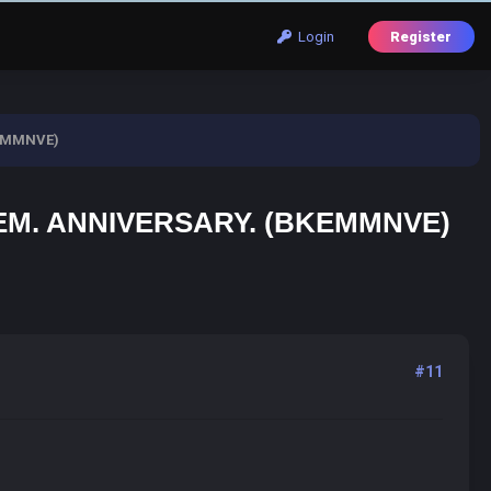
Login
Register
BKEMMNVE)
EM. ANNIVERSARY. (BKEMMNVE)
#11