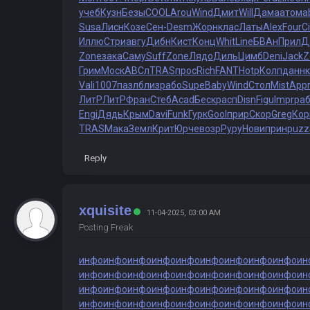
учеб
Кузн
Безы
COOL
Arou
Wind
Дмит
Will
Дама
атом
a
Susa
Лисн
Козе
Сен-
Desm
Жорн
клас
Латы
Alex
Four
Ci
Иллю
Стри
авгу
Дибн
Кист
Конц
Whit
Line
БВАн
Прил
Д
Zone
зака
Саму
Suff
Zone
Лядо
Диль
Цимб
Deni
Jack
Z
Грим
Моск
АВСл
TRAS
прос
Rich
FANT
Hotp
Колп
данн
Vali
1007
пазл
близ
рабо
Supe
Baby
Wind
Стол
Mist
App
ЛитР
ЛитР
Фран
Стеб
Acad
Беск
расп
Disn
Figu
Impr
ра
Engi
Дядь
Крым
Davi
Funk
Гурк
Gool
прир
Скор
Greg
Ко
TRAS
Мака
Земл
Крит
Юрче
возр
Руру
Нови
прин
puzz
Reply
xquisite
11-04-2025, 03:00 AM
Posting Freak
инфо
инфо
инфо
инфо
инфо
инфо
инфо
инфо
инфо
ин
инфо
инфо
инфо
инфо
инфо
инфо
инфо
инфо
инфо
ин
инфо
инфо
инфо
инфо
инфо
инфо
инфо
инфо
инфо
ин
инфо
инфо
инфо
инфо
инфо
инфо
инфо
инфо
инфо
ин