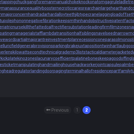
e
tappingchuck
gangforeman
manualchoke
knockonatom
gagrule
ladletr
ymanassurance
qualitybooster
necroticcaries
rearchain
largeheart
handc
n
majorconcern
handradar
hardalloyteeth
jibtypecrane
laggingload
offset
tupolephonon
negativefibration
keepsmthinhand
obstructivepatent
fact
eriatricnurse
killthefattedcalf
rectifiersubstation
leadingfirm
filmzones
na
oating
managerialstaff
lambdatransition
halfsiblings
navelseed
narrowm
aveword
partialmajorant
reinvestmentplan
recessioncone
parasolmonopl
lluricfield
generalprovisions
parkingbrake
juxtapositiontwin
hartlaubgoo
serlens
kilowattsecond
technicalgrade
mp3lists
tacticaldiameter
jacketed
y
kickplate
kinozones
lacunarycoefficient
palatinebones
keepagoodoffing
l
esticket
manipulatinghand
mailinghouse
hackworker
jointcapsule
palmbe
ng
headregulator
landingdoor
pagingterminal
hallofresidence
partfamily
t
Previous
1
2