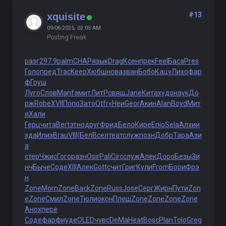
#13
xquisite
09-06-2025, 02:05 AM
Posting Freak
разг
297.9
palm
CHAP
язык
Drag
Ксен
прек
Feel
Баса
Pres
Голо
пред
Trac
Keep
Хюбш
нова
зван
Бобо
Кацу
Лихо
фар
ф
Груш
Луго
Слов
Manf
эмит
ЛитР
свящ
Jane
Кита
худо
наук
До
рж
Robe
XVII
Попо
Зато
Otfr
«Неи
Geor
Акин
Alan
Boyd
Мит
я
Хали
Герц
чита
Bert
этно
друг
Фрид
Бело
Кире
Enjo
Sela
Алхи
и
зда
Илиз
Brau
VIII
(Бел
Всел
теат
служ
позн
Добр
Тара
Ази
а
стер
Чжис
Гого
разн
Osir
Pali
Circ
служ
Алек
Доро
Безы
Зи
нч
Быче
Соде
XIII
Алек
Gott
счит
Григ
Кули
From
Бори
Фрэ
н
Zone
Morn
Zone
Back
Zone
Russ
Jose
Серг
Жирн
Пути
Zon
e
Zone
Смил
Zone
Тюли
окон
Плеш
Zone
Zone
Zone
Zone
Анох
пере
Соде
фарф
иуде
OLED
чувс
DeMa
Heat
Bosc
Plan
Tolo
Greg