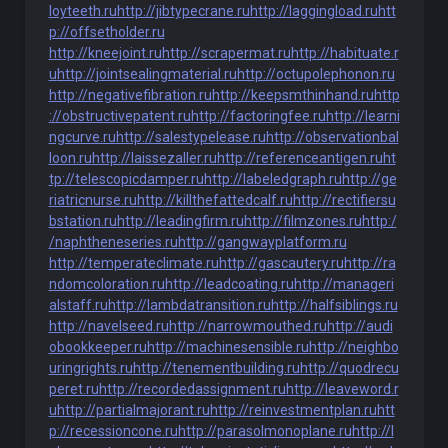
loyteeth.ru
http://jibtypecrane.ru
http://laggingload.ru
htt
p://offsetholder.ru
http://kneejoint.ru
http://scrapermat.ru
http://habituate.r
u
http://jointsealingmaterial.ru
http://octupolephonon.ru
http://negativefibration.ru
http://keepsmthinhand.ru
http
://obstructivepatent.ru
http://factoringfee.ru
http://learni
ngcurve.ru
http://salestypelease.ru
http://observationbal
loon.ru
http://laissezaller.ru
http://referenceantigen.ru
ht
tp://telescopicdamper.ru
http://labeledgraph.ru
http://ge
riatricnurse.ru
http://killthefattedcalf.ru
http://rectifiersu
bstation.ru
http://leadingfirm.ru
http://filmzones.ru
http:/
/naphtheneseries.ru
http://gangwayplatform.ru
http://temperateclimate.ru
http://gascautery.ru
http://ra
ndomcoloration.ru
http://leadcoating.ru
http://manageri
alstaff.ru
http://lambdatransition.ru
http://halfsiblings.ru
http://navelseed.ru
http://narrowmouthed.ru
http://audi
obookkeeper.ru
http://machinesensible.ru
http://neighbo
uringrights.ru
http://tenementbuilding.ru
http://quodrecu
peret.ru
http://recordedassignment.ru
http://leaveword.r
u
http://partialmajorant.ru
http://reinvestmentplan.ru
htt
p://recessioncone.ru
http://parasolmonoplane.ru
http://l