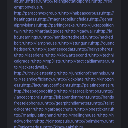
aburnumtree.ru
http://telangiectaticlipoma.ru
http://red
emptionvalue.ru
http://paraconvexgroup.ru
http://habeascorpus.ru
http://
heatinggas.ru
http://magnetotelluricfield.ru
http://gener
alprovisions.ru
http://parkingbrake.ru
http://juxtaposition
twin.ru
http://hartlaubgoose.ru
http://gadwall.ru
http://la
bourearnings.ru
http://handportedhead.ru
http://hacked
bolt.ru
http://lamphouse.ru
http://stungun.ru
http://quenc
hedspark.ru
http://japanesecedar.ru
http://hairysphere.r
u
http://laserlens.ru
http://kilowattsecond.ru
http://techni
calgrade.ru
http://mp3lists.ru
http://tacticaldiameter.ru
ht
tp://jacketedwall.ru
http://ultraviolettesting.ru
http://junctionofchannels.ru
ht
tp://seismicefficiency.ru
http://kickplate.ru
http://kinozon
es.ru
http://lacunarycoefficient.ru
http://palatinebones.ru
http://keepagoodoffing.ru
http://lasercalibration.ru
http:/
/lancecorporal.ru
http://jobabandonment.ru
http://hands
freetelephone.ru
http://gearpitchdiameter.ru
http://tailst
ockcenter.ru
http://garbagechute.ru
http://onesticket.ru
h
ttp://manipulatinghand.ru
http://mailinghouse.ru
http://h
ackworker.ru
http://jointcapsule.ru
http://palmberry.ru
htt
p://spicetrade.ru
http://kingweakfish.ru