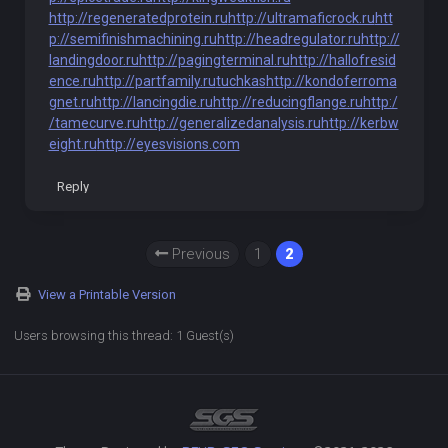
http://regeneratedprotein.ru
http://ultramaficrock.ru
htt
p://semifinishmachining.ru
http://headregulator.ru
http://
landingdoor.ru
http://pagingterminal.ru
http://hallofresid
ence.ru
http://partfamily.ru
tuchkas
http://kondoferroma
gnet.ru
http://lancingdie.ru
http://reducingflange.ru
http:/
/tamecurve.ru
http://generalizedanalysis.ru
http://kerbw
eight.ru
http://eyesvisions.com
Reply
Previous
1
2
View a Printable Version
Users browsing this thread: 1 Guest(s)