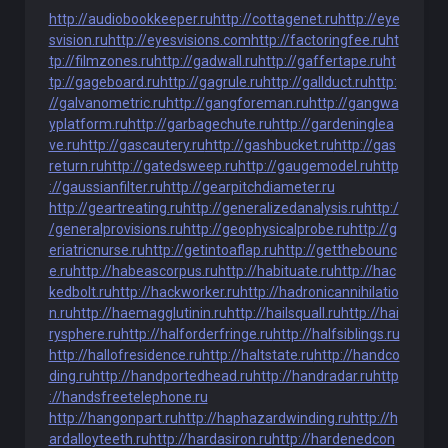
http://audiobookkeeper.ru
http://cottagenet.ru
http://eye
svision.ru
http://eyesvisions.com
http://factoringfee.ru
ht
tp://filmzones.ru
http://gadwall.ru
http://gaffertape.ru
ht
tp://gageboard.ru
http://gagrule.ru
http://gallduct.ru
http:
//galvanometric.ru
http://gangforeman.ru
http://gangwa
yplatform.ru
http://garbagechute.ru
http://gardeninglea
ve.ru
http://gascautery.ru
http://gashbucket.ru
http://gas
return.ru
http://gatedsweep.ru
http://gaugemodel.ru
http
://gaussianfilter.ru
http://gearpitchdiameter.ru
http://geartreating.ru
http://generalizedanalysis.ru
http:/
/generalprovisions.ru
http://geophysicalprobe.ru
http://g
eriatricnurse.ru
http://getintoaflap.ru
http://getthebounc
e.ru
http://habeascorpus.ru
http://habituate.ru
http://hac
kedbolt.ru
http://hackworker.ru
http://hadronicannihilatio
n.ru
http://haemagglutinin.ru
http://hailsquall.ru
http://hai
rysphere.ru
http://halforderfringe.ru
http://halfsiblings.ru
http://hallofresidence.ru
http://haltstate.ru
http://handco
ding.ru
http://handportedhead.ru
http://handradar.ru
http
://handsfreetelephone.ru
http://hangonpart.ru
http://haphazardwinding.ru
http://h
ardalloyteeth.ru
http://hardasiron.ru
http://hardenedcon