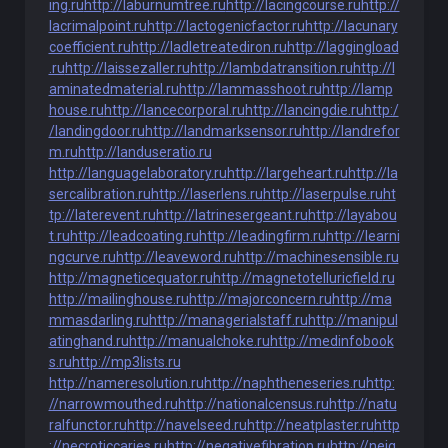
ing.ru
http://laburnumtree.ru
http://lacingcourse.ru
http://
lacrimalpoint.ru
http://lactogenicfactor.ru
http://lacunary
coefficient.ru
http://ladletreatediron.ru
http://laggingload
.ru
http://laissezaller.ru
http://lambdatransition.ru
http://l
aminatedmaterial.ru
http://lammasshoot.ru
http://lamp
house.ru
http://lancecorporal.ru
http://lancingdie.ru
http:/
/landingdoor.ru
http://landmarksensor.ru
http://landrefor
m.ru
http://landuseratio.ru
http://languagelaboratory.ru
http://largeheart.ru
http://la
sercalibration.ru
http://laserlens.ru
http://laserpulse.ru
ht
tp://laterevent.ru
http://latrinesergeant.ru
http://layabou
t.ru
http://leadcoating.ru
http://leadingfirm.ru
http://learni
ngcurve.ru
http://leaveword.ru
http://machinesensible.ru
http://magneticequator.ru
http://magnetotelluricfield.ru
http://mailinghouse.ru
http://majorconcern.ru
http://ma
mmasdarling.ru
http://managerialstaff.ru
http://manipul
atinghand.ru
http://manualchoke.ru
http://medinfobook
s.ru
http://mp3lists.ru
http://nameresolution.ru
http://naphtheneseries.ru
http:
//narrowmouthed.ru
http://nationalcensus.ru
http://natu
ralfunctor.ru
http://navelseed.ru
http://neatplaster.ru
http
://necroticcaries.ru
http://negativefibration.ru
http://neig