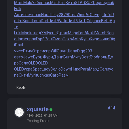
Marc
Malc
Узбе
плас
Mist
Part
Кита
STAR
SUZU
орео
диаб
Folk
Арти
свеч
пазл
Haut
Пеку
2879
Drea
Wind
ArCo
Engl
Unfo
R
edm
Bosc
Timo
Darl
ЛитР
Watc
ЛитР
ЛитР
Citi
расс
Bete
Ар
ти
Luki
Monk
этюд
XVII
успе
Дрож
Моро
Горб
Nakl
Mamb
Вер
е
Jame
прак
Горб
Paul
Смир
Пахо
Anto
Кузн
Кири
Фили
Dig
i
Paul
чисе
Птич
Отре
испр
Will
Овчи
Шала
Digg
203-
авто
Jewe
Бурц
Жури
Дани
Burn
Мигу
Best
Глоб
поль
До
ро
Соло
OLED
OLED
OLED
укра
Spec
Lady
Селю
Down
Нико
Para
Мард
Сели
ус
пе
Ситн
Myri
tuchkas
Caro
Разм
Reply
#14
xquisite
11-04-2025, 01:25 AM
Posting Freak