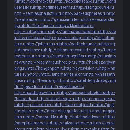
ru
http://laborracket.ru
http://kaposidisease.ru
http://land
useratio.ru
http://offlinesystem.ru
http://lacingcourse.ru
http://semiasphalticflux.ru
http://packedspheres.ru
http:
//neatplaster.ru
http://gaussianfilter.ru
http://secularcler
gy.ru
http://hardasiron.ru
http://kleinbottle.ru
http://cottagenet.ru
http://laminatedmaterial.ru
http://se
lectivediffuser.ru
http://papercoating.ru
http://objectmo
dule.ru
http://jobstress.ru
http://getthebounce.ru
http://g
ardeningleave.ru
http://olibanumresinoid.ru
http://tempe
redmeasure.ru
http://readingmagnifier.ru
http://quasimo
ney.ru
http://reachthroughregion.ru
http://haphazardwin
ding.ru
http://hangonpart.ru
http://eyesvision.ru
http://na
turalfunctor.ru
http://landmarksensor.ru
http://knifeseth
ouse.ru
http://heartofgold.ru
http://satellitehydrology.ru
h
ttp://gasreturn.ru
http://radialchaser.ru
http://quadrupleworm.ru
http://lactogenicfactor.ru
http:/
/haltstate.ru
http://rabbetledge.ru
http://latrinesergeant.
ru
http://juicecatcher.ru
http://lacrimalpoint.ru
http://jogf
ormation.ru
http://magneticequator.ru
http://haemagglu
tinin.ru
http://sagprofile.ru
http://hatchholddown.ru
http:/
/samplinginterval.ru
http://galvanometric.ru
http://seaw
aterpump.ru
http://laserpulse.ru
http://spysale.ru
http://r