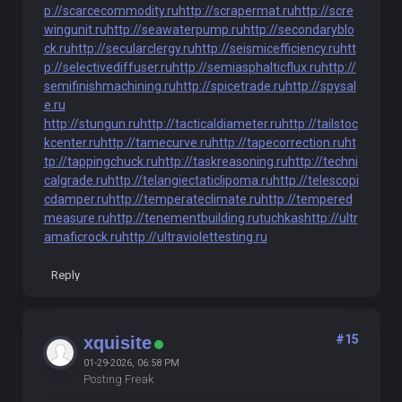
p://scarcecommodity.ru
http://scrapermat.ru
http://scre
wingunit.ru
http://seawaterpump.ru
http://secondaryblo
ck.ru
http://secularclergy.ru
http://seismicefficiency.ru
htt
p://selectivediffuser.ru
http://semiasphalticflux.ru
http://
semifinishmachining.ru
http://spicetrade.ru
http://spysal
e.ru
http://stungun.ru
http://tacticaldiameter.ru
http://tailstoc
kcenter.ru
http://tamecurve.ru
http://tapecorrection.ru
ht
tp://tappingchuck.ru
http://taskreasoning.ru
http://techni
calgrade.ru
http://telangiectaticlipoma.ru
http://telescopi
cdamper.ru
http://temperateclimate.ru
http://tempered
measure.ru
http://tenementbuilding.ru
tuchkas
http://ultr
amaficrock.ru
http://ultraviolettesting.ru
Reply
#15
xquisite
01-29-2026, 06:58 PM
Posting Freak