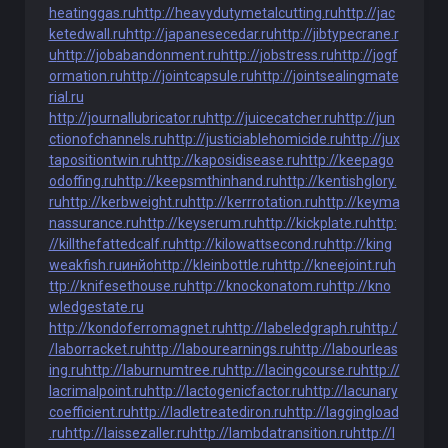
heatinggas.ru
http://heavydutymetalcutting.ru
http://jac
ketedwall.ru
http://japanesecedar.ru
http://jibtypecrane.r
u
http://jobabandonment.ru
http://jobstress.ru
http://jogf
ormation.ru
http://jointcapsule.ru
http://jointsealingmate
rial.ru
http://journallubricator.ru
http://juicecatcher.ru
http://jun
ctionofchannels.ru
http://justiciablehomicide.ru
http://jux
tapositiontwin.ru
http://kaposidisease.ru
http://keepago
odoffing.ru
http://keepsmthinhand.ru
http://kentishglory.
ru
http://kerbweight.ru
http://kerrrotation.ru
http://keyma
nassurance.ru
http://keyserum.ru
http://kickplate.ru
http:
//killthefattedcalf.ru
http://kilowattsecond.ru
http://king
weakfish.ru
инйо
http://kleinbottle.ru
http://kneejoint.ru
h
ttp://knifesethouse.ru
http://knockonatom.ru
http://kno
wledgestate.ru
http://kondoferromagnet.ru
http://labeledgraph.ru
http:/
/laborracket.ru
http://labourearnings.ru
http://labourleas
ing.ru
http://laburnumtree.ru
http://lacingcourse.ru
http://
lacrimalpoint.ru
http://lactogenicfactor.ru
http://lacunary
coefficient.ru
http://ladletreatediron.ru
http://laggingload
.ru
http://laissezaller.ru
http://lambdatransition.ru
http://l