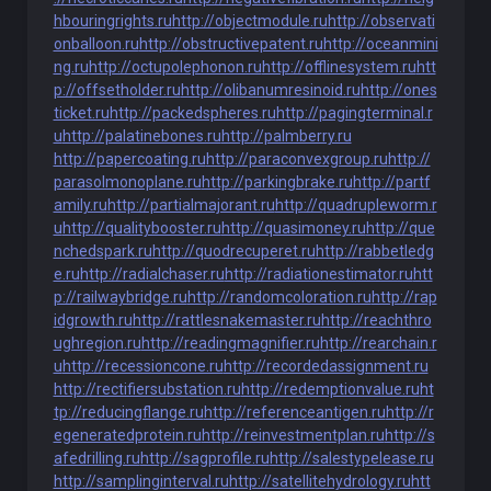
hbouringrights.ru
http://objectmodule.ru
http://observati
onballoon.ru
http://obstructivepatent.ru
http://oceanmini
ng.ru
http://octupolephonon.ru
http://offlinesystem.ru
htt
p://offsetholder.ru
http://olibanumresinoid.ru
http://ones
ticket.ru
http://packedspheres.ru
http://pagingterminal.r
u
http://palatinebones.ru
http://palmberry.ru
http://papercoating.ru
http://paraconvexgroup.ru
http://
parasolmonoplane.ru
http://parkingbrake.ru
http://partf
amily.ru
http://partialmajorant.ru
http://quadrupleworm.r
u
http://qualitybooster.ru
http://quasimoney.ru
http://que
nchedspark.ru
http://quodrecuperet.ru
http://rabbetledg
e.ru
http://radialchaser.ru
http://radiationestimator.ru
htt
p://railwaybridge.ru
http://randomcoloration.ru
http://rap
idgrowth.ru
http://rattlesnakemaster.ru
http://reachthro
ughregion.ru
http://readingmagnifier.ru
http://rearchain.r
u
http://recessioncone.ru
http://recordedassignment.ru
http://rectifiersubstation.ru
http://redemptionvalue.ru
ht
tp://reducingflange.ru
http://referenceantigen.ru
http://r
egeneratedprotein.ru
http://reinvestmentplan.ru
http://s
afedrilling.ru
http://sagprofile.ru
http://salestypelease.ru
http://samplinginterval.ru
http://satellitehydrology.ru
htt