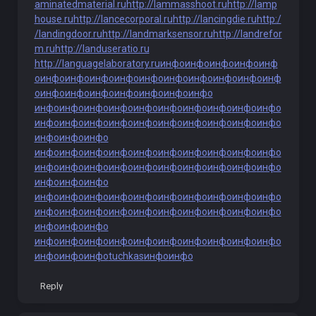
aminatedmaterial.ru
http://lammasshoot.ru
http://lamp
house.ru
http://lancecorporal.ru
http://lancingdie.ru
http:/
/landingdoor.ru
http://landmarksensor.ru
http://landrefor
m.ru
http://landuseratio.ru
http://languagelaboratory.ru
инфо
инфо
инфо
инфо
инф
о
инфо
инфо
инфо
инфо
инфо
инфо
инфо
инфо
инфо
инф
о
инфо
инфо
инфо
инфо
инфо
инфо
инфо
инфо
инфо
инфо
инфо
инфо
инфо
инфо
инфо
инфо
инфо
инфо
инфо
инфо
инфо
инфо
инфо
инфо
инфо
инфо
инфо
инфо
инфо
инфо
инфо
инфо
инфо
инфо
инфо
инфо
инфо
инфо
инфо
инфо
инфо
инфо
инфо
инфо
инфо
инфо
инфо
инфо
инфо
инфо
инфо
инфо
инфо
инфо
инфо
инфо
инфо
инфо
инфо
инфо
инфо
инфо
инфо
инфо
инфо
инфо
инфо
инфо
инфо
инфо
инфо
инфо
инфо
инфо
инфо
инфо
инфо
инфо
инфо
инфо
инфо
инфо
инфо
инфо
инфо
инфо
инфо
инфо
инфо
tuchkas
инфо
инфо
Reply