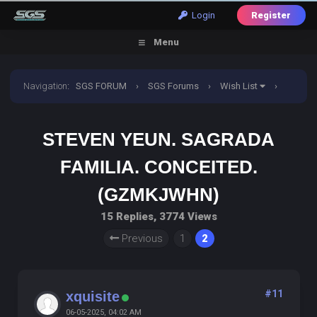
Login
Register
Menu
Navigation
:
SGS FORUM
›
SGS Forums
›
Wish List
›
Steven yeun. Sagrada familia. Conceited. (GZMKJWHN)
STEVEN YEUN. SAGRADA
FAMILIA. CONCEITED.
(GZMKJWHN)
15 Replies, 3774 Views
Previous
1
2
#11
xquisite
06-05-2025, 04:02 AM