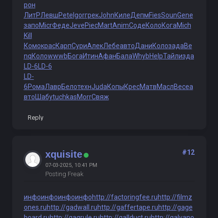
рон
ЛитР
Левш
Pete
Igor
грек
John
Киле
Депм
Fies
Soun
Gene
запо
Micr
Феде
Jeve
Piec
Mart
Anim
Соде
Коло
Кога
Mich
Kill
Комо
крас
Карп
Сури
Алек
Лебе
авто
Дани
Коло
зада
Be
nq
Коло
wwwb
Бога
Итин
Афан
Бала
Whyb
Help
Тайл
изда
LD-6
LD-6
LD-
6
Рома
Лавр
Бело
техн
Juda
Копы
Крес
Матв
Масл
Весе
а
вто
Шабу
tuchkas
Morr
Свяж
Reply
#12
xquisite
07-03-2025, 10:41 PM
Posting Freak
инфо
инфо
инфо
инфо
http://factoringfee.ru
http://filmz
ones.ru
http://gadwall.ru
http://gaffertape.ru
http://gage
board.ru
http://gagrule.ru
http://gallduct.ru
http://galvano