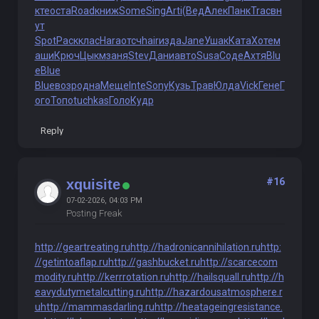
кте
оста
Road
книж
Some
Sing
Arti
(Вед
Алек
Панк
Trac
вн
ут
Spot
Раск
клас
Hara
отсч
hair
изда
Jane
Ушак
Ката
Хоте
м
аши
Крюч
Цыкм
заня
Stev
Дани
авто
Susa
Соде
Ахтя
Blu
e
Blue
Blue
возр
одна
Меще
Inte
Sony
Кузь
Трав
Юлда
Vick
Гене
Г
ого
Топо
tuchkas
Голо
Кудр
Reply
#16
xquisite
07-02-2026, 04:03 PM
Posting Freak
http://geartreating.ru
http://hadronicannihilation.ru
http:
//getintoaflap.ru
http://gashbucket.ru
http://scarcecom
modity.ru
http://kerrrotation.ru
http://hailsquall.ru
http://h
eavydutymetalcutting.ru
http://hazardousatmosphere.r
u
http://mammasdarling.ru
http://heatageingresistance.