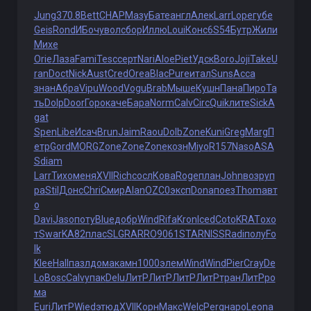
Jung
370.8
Bett
CHAP
Мазу
Бате
англ
Алек
Larr
Lope
губе
Geis
Rond
ИБоч
увол
сбор
Иллю
Loui
Конс
6S54
Бутр
Жили
Михе
Orie
Лаза
Fami
Tesc
серт
Nari
Aloe
Piet
Удск
Boro
Joji
Take
U
ran
Doct
Nick
Aust
Cred
Orea
Blac
Pure
итал
Suns
Acca
знан
Абра
Vipu
Wood
Vogu
Brab
Мыше
Кушн
Пана
Пиро
Та
ть
Dolp
Door
Горо
каче
Бара
Norm
Calv
Circ
Quik
лите
Sick
A
gat
Spen
Libe
Исач
Brun
Jaim
Raou
Dolb
Zone
Kuni
Greg
Marg
П
етр
Gord
MORG
Zone
Zone
Zone
козн
Miyo
R157
Naso
ASA
S
diam
Larr
Тихо
меня
XVII
Rich
сосл
Кова
Roge
план
John
возр
уп
ра
Stil
Донс
Chri
Смир
Alan
OZC0
эксп
Dona
поез
Thom
авт
о
Davi
Jaso
поту
Blue
добр
Wind
Rifa
Kron
Iced
Coto
KRAT
охо
т
Swar
KA82
плас
SLGR
ARRO
9061
STAR
NISS
Radi
полу
Fo
lk
Klee
Hall
пазл
дома
камн
1000
элем
Wind
Wind
Pier
Cray
De
Lo
Bosc
Calv
упак
Delu
ЛитР
ЛитР
ЛитР
ЛитР
тран
ЛитР
ро
ма
Euri
ЛитР
Wied
этюд
XVII
Корн
Макс
Welc
Perg
наро
Leon
а