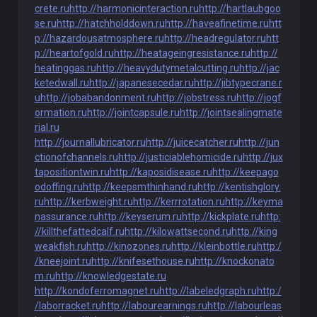
crete.ru
http://harmonicinteraction.ru
http://hartlaubgoo
se.ru
http://hatchholddown.ru
http://haveafinetime.ru
htt
p://hazardousatmosphere.ru
http://headregulator.ru
htt
p://heartofgold.ru
http://heatageingresistance.ru
http://
heatinggas.ru
http://heavydutymetalcutting.ru
http://jac
ketedwall.ru
http://japanesecedar.ru
http://jibtypecrane.r
u
http://jobabandonment.ru
http://jobstress.ru
http://jogf
ormation.ru
http://jointcapsule.ru
http://jointsealingmate
rial.ru
http://journallubricator.ru
http://juicecatcher.ru
http://jun
ctionofchannels.ru
http://justiciablehomicide.ru
http://jux
tapositiontwin.ru
http://kaposidisease.ru
http://keepago
odoffing.ru
http://keepsmthinhand.ru
http://kentishglory.
ru
http://kerbweight.ru
http://kerrrotation.ru
http://keyma
nassurance.ru
http://keyserum.ru
http://kickplate.ru
http:
//killthefattedcalf.ru
http://kilowattsecond.ru
http://king
weakfish.ru
http://kinozones.ru
http://kleinbottle.ru
http:/
/kneejoint.ru
http://knifesethouse.ru
http://knockonato
m.ru
http://knowledgestate.ru
http://kondoferromagnet.ru
http://labeledgraph.ru
http:/
/laborracket.ru
http://labourearnings.ru
http://labourleas