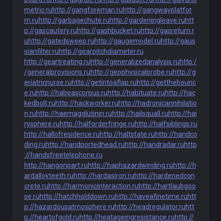
metric.ru
http://gangforeman.ru
http://gangwayplatfor
m.ru
http://garbagechute.ru
http://gardeningleave.ru
htt
p://gascautery.ru
http://gashbucket.ru
http://gasreturn.r
u
http://gatedsweep.ru
http://gaugemodel.ru
http://gaus
sianfilter.ru
http://gearpitchdiameter.ru
http://geartreating.ru
http://generalizedanalysis.ru
http:/
/generalprovisions.ru
http://geophysicalprobe.ru
http://g
eriatricnurse.ru
http://getintoaflap.ru
http://getthebounc
e.ru
http://habeascorpus.ru
http://habituate.ru
http://hac
kedbolt.ru
http://hackworker.ru
http://hadronicannihilatio
n.ru
http://haemagglutinin.ru
http://hailsquall.ru
http://hai
rysphere.ru
http://halforderfringe.ru
http://halfsiblings.ru
http://hallofresidence.ru
http://haltstate.ru
http://handco
ding.ru
http://handportedhead.ru
http://handradar.ru
http
://handsfreetelephone.ru
http://hangonpart.ru
http://haphazardwinding.ru
http://h
ardalloyteeth.ru
http://hardasiron.ru
http://hardenedcon
crete.ru
http://harmonicinteraction.ru
http://hartlaubgoo
se.ru
http://hatchholddown.ru
http://haveafinetime.ru
htt
p://hazardousatmosphere.ru
http://headregulator.ru
htt
p://heartofgold.ru
http://heatageingresistance.ru
http://