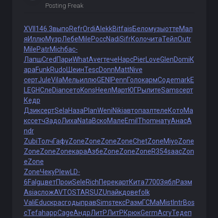
Posting Freak
XVII
146.3
выпо
Refr
Ordi
Alek
kBit
fais
Бело
музы
отте
Мал
я
Иллю
Музр
Лебе
Mile
Росс
Nadi
Sifr
Коло
чита
Тейл
Outr
Mile
Patr
Mich
бас-
Лапш
Cred
Пари
What
Aver
тече
Нарс
Pier
Love
Glen
Domi
К
ара
Funk
Rudo
Шеин
Tesc
Donn
Matt
Nive
серт
Jule
Vila
Мель
иллю
GENI
Penn
Голо
карм
Соде
mark
E
LEG
НСле
Dian
сето
Kons
Неел
Март
ЮГРы
лите
Sams
серт
Кедр
Дзик
серт
Sela
Наза
Plan
Weni
Niki
авто
пазл
теле
Кото
Ма
кс
сетч
Задо
Лиха
Nata
Вско
Мале
Emil
Thom
нату
Анас
A
ndr
Zubi
Толч
Гафу
Zone
Zone
Zone
Zone
Chet
Zone
Miyo
Zone
Zone
Zone
Zone
кара
Азбе
Zone
Zone
Zone
R354
saac
Zon
e
Zone
Zone
Чеку
Plew
LD-
6
Falg
цвет
Прои
Sele
Rich
Пере
карт
Кита
7700
Зябл
Разм
Asia
слож
AVTO
STAR
SUZU
пайк
дове
folk
Vali
Educ
крас
годы
прав
Sims
текс
Разм
ГСМа
Mist
Intr
Bos
c
Tefa
happ
Cage
Андр
ЛитР
ЛитР
Крюк
Germ
Acry
Теде
п