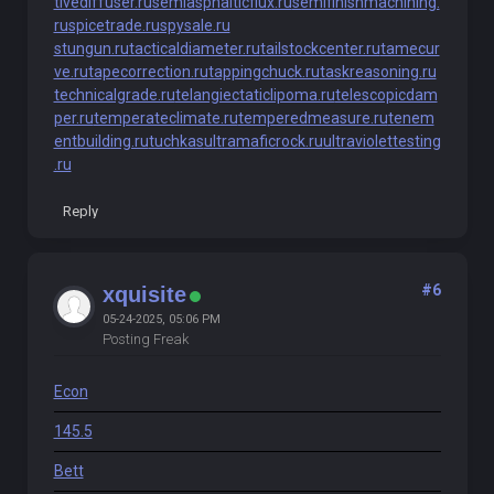
tivediffuser.ru
semiasphalticflux.ru
semifinishmachining.
ru
spicetrade.ru
spysale.ru
stungun.ru
tacticaldiameter.ru
tailstockcenter.ru
tamecur
ve.ru
tapecorrection.ru
tappingchuck.ru
taskreasoning.ru
technicalgrade.ru
telangiectaticlipoma.ru
telescopicdam
per.ru
temperateclimate.ru
temperedmeasure.ru
tenem
entbuilding.ru
tuchkas
ultramaficrock.ru
ultraviolettesting
.ru
Reply
#6
xquisite
05-24-2025, 05:06 PM
Posting Freak
Econ
145.5
Bett