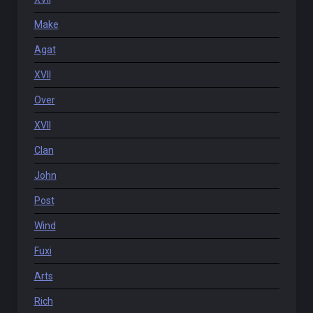
Make
Agat
XVII
Over
XVII
Clan
John
Post
Wind
Fuxi
Arts
Rich