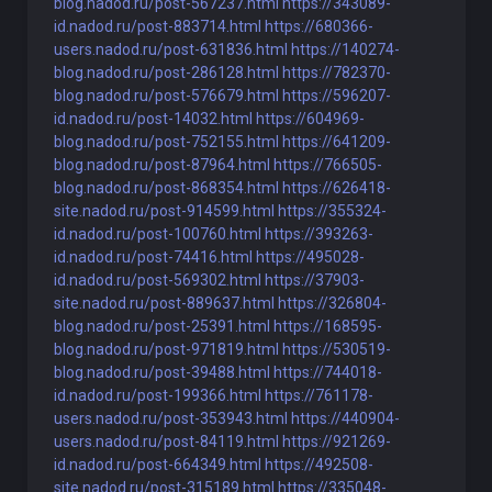
blog.nadod.ru/post-567237.html
https://343089-
id.nadod.ru/post-883714.html
https://680366-
users.nadod.ru/post-631836.html
https://140274-
blog.nadod.ru/post-286128.html
https://782370-
blog.nadod.ru/post-576679.html
https://596207-
id.nadod.ru/post-14032.html
https://604969-
blog.nadod.ru/post-752155.html
https://641209-
blog.nadod.ru/post-87964.html
https://766505-
blog.nadod.ru/post-868354.html
https://626418-
site.nadod.ru/post-914599.html
https://355324-
id.nadod.ru/post-100760.html
https://393263-
id.nadod.ru/post-74416.html
https://495028-
id.nadod.ru/post-569302.html
https://37903-
site.nadod.ru/post-889637.html
https://326804-
blog.nadod.ru/post-25391.html
https://168595-
blog.nadod.ru/post-971819.html
https://530519-
blog.nadod.ru/post-39488.html
https://744018-
id.nadod.ru/post-199366.html
https://761178-
users.nadod.ru/post-353943.html
https://440904-
users.nadod.ru/post-84119.html
https://921269-
id.nadod.ru/post-664349.html
https://492508-
site.nadod.ru/post-315189.html
https://335048-