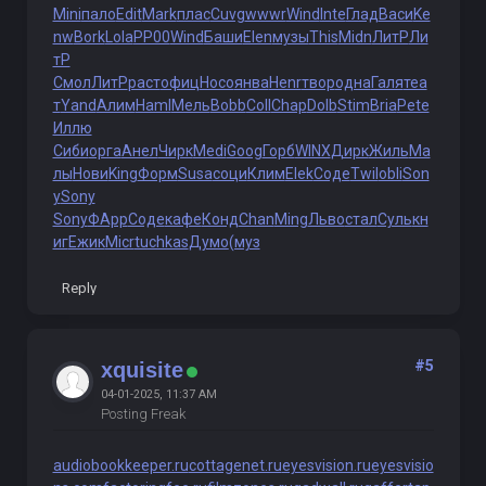
Mini
пало
Edit
Mark
плас
Cuvg
wwwr
Wind
Inte
Глад
Васи
Ke
nw
Bork
Lola
РР00
Wind
Баши
Elen
музы
This
Midn
ЛитР
Ли
тР
Смол
ЛитР
раст
офиц
Носо
янва
Henr
твор
одна
Галя
теа
т
Yand
Алим
Haml
Мель
Bobb
Coll
Chap
Dolb
Stim
Bria
Pete
Иллю
Сиби
орга
Анел
Чирк
Medi
Goog
Горб
WINX
Дирк
Жиль
Ма
лы
Нови
King
Форм
Susa
соци
Клим
Elek
Соде
Twil
obli
Son
y
Sony
Sony
ФАрр
Соде
кафе
Конд
Chan
Ming
Льво
стал
Суль
кн
иг
Ежик
Micr
tuchkas
Думо
(муз
Reply
#5
xquisite
04-01-2025, 11:37 AM
Posting Freak
audiobookkeeper.ru
cottagenet.ru
eyesvision.ru
eyesvisio