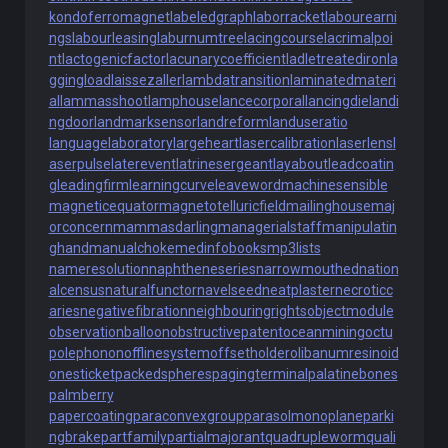
kondoferromagnet
labeledgraph
laborracket
labourearni
ngs
labourleasing
laburnumtree
lacingcourse
lacrimalpoi
nt
lactogenicfactor
lacunarycoefficient
ladletreatediron
la
ggingload
laissezaller
lambdatransition
laminatedmateri
al
lammasshoot
lamphouse
lancecorporal
lancingdie
landi
ngdoor
landmarksensor
landreform
landuseratio
languagelaboratory
largeheart
lasercalibration
laserlens
l
aserpulse
laterevent
latrinesergeant
layabout
leadcoatin
g
leadingfirm
learningcurve
leaveword
machinesensible
magneticequator
magnetotelluricfield
mailinghouse
maj
orconcern
mammasdarling
managerialstaff
manipulatin
ghand
manualchoke
medinfobooks
mp3lists
nameresolution
naphtheneseries
narrowmouthed
nation
alcensus
naturalfunctor
navelseed
neatplaster
necroticc
aries
negativefibration
neighbouringrights
objectmodule
observationballoon
obstructivepatent
oceanmining
octu
polephonon
offlinesystem
offsetholder
olibanumresinoid
onesticket
packedspheres
pagingterminal
palatinebones
palmberry
papercoating
paraconvexgroup
parasolmonoplane
parki
ngbrake
partfamily
partialmajorant
quadrupleworm
quali