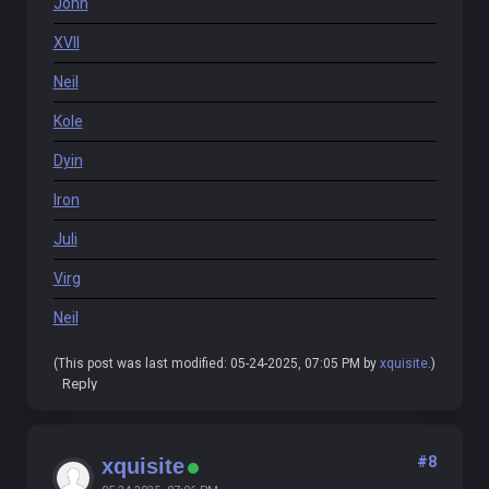
John
XVII
Neil
Kole
Dyin
Iron
Juli
Virg
Neil
(This post was last modified: 05-24-2025, 07:05 PM by
xquisite
.)
Reply
#8
xquisite