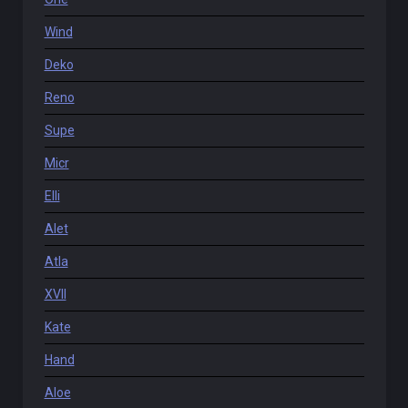
Wind
Deko
Reno
Supe
Micr
Elli
Alet
Atla
XVII
Kate
Hand
Aloe