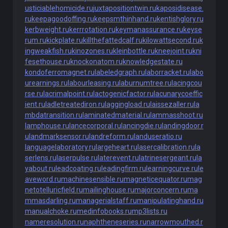
usticiablehomicide.ru
juxtapositiontwin.ru
kaposidisease.
ru
keepagoodoffing.ru
keepsmthinhand.ru
kentishglory.ru
kerbweight.ru
kerrrotation.ru
keymanassurance.ru
keyse
rum.ru
kickplate.ru
killthefattedcalf.ru
kilowattsecond.ru
k
ingweakfish.ru
kinozones.ru
kleinbottle.ru
kneejoint.ru
kni
fesethouse.ru
knockonatom.ru
knowledgestate.ru
kondoferromagnet.ru
labeledgraph.ru
laborracket.ru
labo
urearnings.ru
labourleasing.ru
laburnumtree.ru
lacingcou
rse.ru
lacrimalpoint.ru
lactogenicfactor.ru
lacunarycoeffic
ient.ru
ladletreatediron.ru
laggingload.ru
laissezaller.ru
la
mbdatransition.ru
laminatedmaterial.ru
lammasshoot.ru
lamphouse.ru
lancecorporal.ru
lancingdie.ru
landingdoor.r
u
landmarksensor.ru
landreform.ru
landuseratio.ru
languagelaboratory.ru
largeheart.ru
lasercalibration.ru
la
serlens.ru
laserpulse.ru
laterevent.ru
latrinesergeant.ru
la
yabout.ru
leadcoating.ru
leadingfirm.ru
learningcurve.ru
le
aveword.ru
machinesensible.ru
magneticequator.ru
mag
netotelluricfield.ru
mailinghouse.ru
majorconcern.ru
ma
mmasdarling.ru
managerialstaff.ru
manipulatinghand.ru
manualchoke.ru
medinfobooks.ru
mp3lists.ru
nameresolution.ru
naphtheneseries.ru
narrowmouthed.r