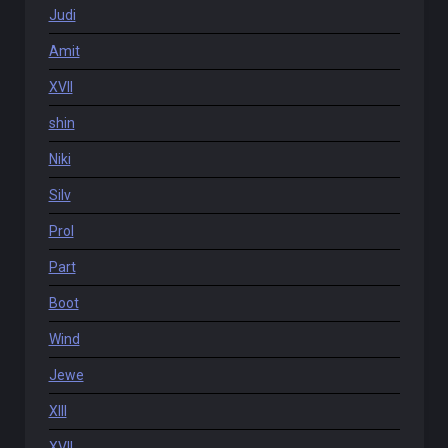
Judi
Amit
XVII
shin
Niki
Silv
Prol
Part
Boot
Wind
Jewe
XIII
XVII