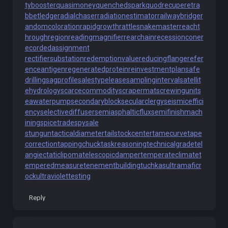
tybooster
quasimoney
quenchedspark
quodrecuperet
ra
bbetledge
radialchaser
radiationestimator
railwaybridge
r
andomcoloration
rapidgrowth
rattlesnakemaster
reacht
hroughregion
readingmagnifier
rearchain
recessioncone
r
ecordedassignment
rectifiersubstation
redemptionvalue
reducingflange
refer
enceantigen
regeneratedprotein
reinvestmentplan
safe
drilling
sagprofile
salestypelease
samplinginterval
satellit
ehydrology
scarcecommodity
scrapermat
screwingunit
s
eawaterpump
secondaryblock
secularclergy
seismiceffici
ency
selectivediffuser
semiasphalticflux
semifinishmach
ining
spicetrade
spysale
stungun
tacticaldiameter
tailstockcenter
tamecurve
tape
correction
tappingchuck
taskreasoning
technicalgrade
tel
angiectaticlipoma
telescopicdamper
temperateclimate
t
emperedmeasure
tenementbuilding
tuchkas
ultramaficr
ock
ultraviolettesting
Reply