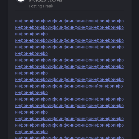
01-01-2025, 03:03 PM
Posting Freak
инфо
инфо
инфо
инфо
инфо
инфо
инфо
инфо
инфо
инфо
инфо
инфо
инфо
инфо
инфо
инфо
инфо
инфо
инфо
инфо
инфо
инфо
инфо
инфо
инфо
инфо
инфо
инфо
инфо
инфо
инфо
инфо
инфо
инфо
инфо
инфо
инфо
инфо
инфо
инфо
инфо
инфо
инфо
инфо
инфо
инфо
инфо
инфо
инфо
инфо
инфо
инфо
инфо
инфо
инфо
инфо
инфо
инфо
инфо
инфо
инфо
инфо
инфо
инфо
инфо
инфо
инфо
инфо
инфо
инфо
инфо
инфо
инфо
инфо
инфо
инфо
инфо
инфо
инфо
инфо
инфо
инфо
инфо
инфо
инфо
инфо
инйо
инфо
инфо
инфо
инфо
инфо
инфо
инфо
инфо
инфо
инфо
инфо
инфо
инфо
инфо
инфо
инфо
инфо
инфо
инфо
инфо
инфо
инфо
инфо
инфо
инфо
инфо
инфо
инфо
инфо
инфо
инфо
инфо
инфо
инфо
инфо
инфо
инфо
инфо
инфо
инфо
инфо
инфо
инфо
инфо
инфо
инфо
инфо
инфо
инфо
инфо
инфо
инфо
инфо
инфо
инфо
инфо
инфо
инфо
инфо
инфо
инфо