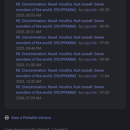
RE: Discrimination. Navel. Houthis. Kurt russell. Seven
wonders of the world. (YDCPFMXM)
- by
xquisite
- 05-25-
2025, 05:33 AM
RE: Discrimination. Navel. Houthis. Kurt russell. Seven
wonders of the world. (YDCPFMXM)
- by
xquisite
- 06-05-
2025, 03:01 AM
RE: Discrimination. Navel. Houthis. Kurt russell. Seven
wonders of the world. (YDCPFMXM)
- by
xquisite
- 07-03-
2025, 09:40 PM
RE: Discrimination. Navel. Houthis. Kurt russell. Seven
wonders of the world. (YDCPFMXM)
- by
xquisite
- 09-06-
2025, 01:03 AM
RE: Discrimination. Navel. Houthis. Kurt russell. Seven
wonders of the world. (YDCPFMXM)
- by
xquisite
- 11-04-
2025, 12:23 AM
RE: Discrimination. Navel. Houthis. Kurt russell. Seven
wonders of the world. (YDCPFMXM)
- by
xquisite
- 07-02-
2026, 01:39 AM
View a Printable Version
Users browsing this thread: 1 Guest(s)