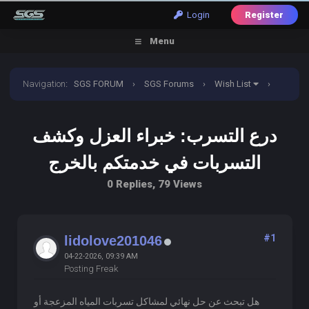
Login
Register
Menu
Navigation
:
SGS FORUM
›
SGS Forums
›
Wish List
›
درع التسرب: خبراء العزل وكشف التسربات في خدمتكم بالخرج
درع التسرب: خبراء العزل وكشف
التسربات في خدمتكم بالخرج
0 Replies, 79 Views
#1
lidolove201046
04-22-2026, 09:39 AM
Posting Freak
هل تبحث عن حل نهائي لمشاكل تسربات المياه المزعجة أو