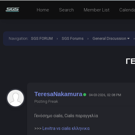
Home
Search
Member List
Calend
Navigation
:
SGS FORUM
›
SGS Forums
›
General Discussion
›
ΓΕ
TeresaNakamura
04-03-2026, 02:08 PM
Posting Freak
Γενόσημο cialis, Cialis παραγγελία
>>>
Levitra vs cialis ελληνικα