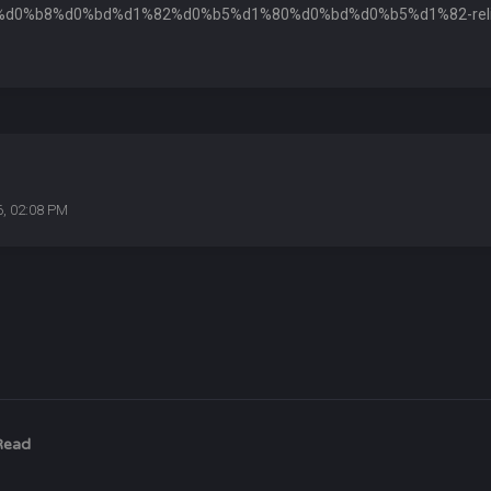
ry-in-%d0%b8%d0%bd%d1%82%d0%b5%d1%80%d0%bd%d0%b5%d1%82-relief
6, 02:08 PM
Read