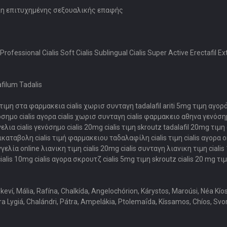
ευξη επιτυχημένης σεξουαλικής επαφής
 Professional Cialis Soft Cialis Sublingual Cialis Super Active Erectafil E
afilum Tadalis
 τιμη στα φαρμακεια cialis χωρισ συνταγη tadalafil ariti 5mg τιμη αγορά
οσημο cialis αγορα cialis χωρισ συνταγη cialis φαρμακειο αθηνα γενόσημο
α cialis γενόσημο cialis 20mg cialis τιμη skroutz tadalafil 20mg τιμη 
αταβολη cialis τιμή φαρμακειου ταδαλαφίλη cialis τιμη cialis αγορα onlin
γελία online λιανικη τιμη cialis 20mg cialis συνταγη λιανικη τιμη cial
alis 10mg cialis αγορα σκρουτζ cialis 5mg τιμη skroutz cialis 20 mg τιμ
keví, Mália, Rafína, Chalkída, Angelochórion, Kárystos, Maroúsi, Néa Kí
a Lygiá, Chalándri, Pátra, Ampelákia, Ptolemaḯda, Kíssamos, Chíos, Svoró