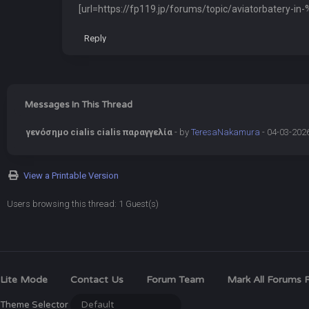
[url=https://fp119.jp/forums/topic/aviatorbate
Reply
Messages In This Thread
γενόσημο cialis cialis παραγγελία
- by
TeresaNakamura
- 04-03-202
View a Printable Version
Users browsing this thread: 1 Guest(s)
Lite Mode
Contact Us
Forum Team
Mark All Forums 
Theme Selector