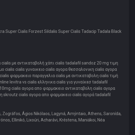
xtra Super Cialis Forzest Sildalis Super Cialis Tadacip Tadala Black
 cialis με αντικαταβολή χάπι cialis tadalafil sandoz 20 mg τιμη
 cialis cialis γυναικειο cialis αγορα θεσσαλονικη cialis αγορα
cialis φαρμακειο παραγγελια cialis με αντικαταβολη cialis τιμή
e levitra vs cialis ελληνικα cialis για γυναίκεσ tadalafil
is 10mg cialis αγορα απο φαρμακειο αντικαταβολη cialis αγορα
η skroutz cialis αγορα απο φαρμακειο cialis αγορά tadalafil
os, Zográfos, Ágios Nikólaos, Lagyná, Amýntaio, Athens, Saronída,
nos, Ellinikó, Lixoúri, Acharávi, Kréstena, Maniákoi, Néa