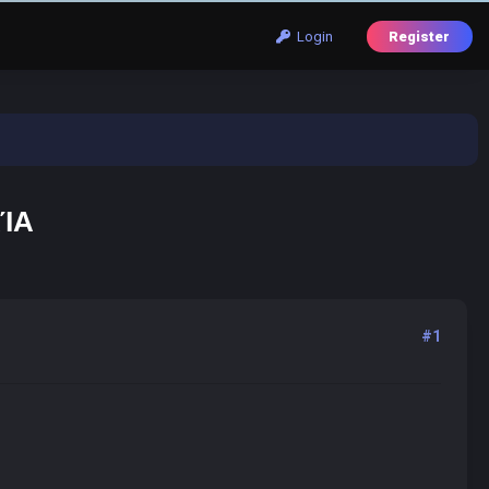
Login
Register
ΛΊΑ
#1