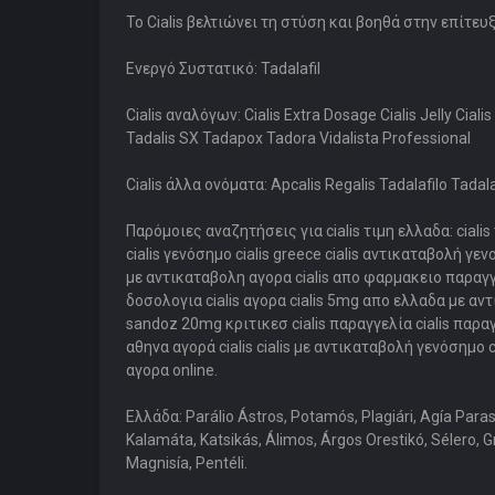
Το Cialis βελτιώνει τη στύση και βοηθά στην επίτ
Ενεργό Συστατικό: Tadalafil
Cialis αναλόγων: Cialis Extra Dosage Cialis Jelly Cialis
Tadalis SX Tadapox Tadora Vidalista Professional
Cialis άλλα ονόματα: Apcalis Regalis Tadalafilo Tadal
Παρόμοιες αναζητήσεις για cialis τιμη ελλαδα: cialis
cialis γενόσημο cialis greece cialis αντικαταβολή γεν
με αντικαταβολη αγορα cialis απο φαρμακειο παραγγελι
δοσολογια cialis αγορα cialis 5mg απο ελλαδα με αντικ
sandoz 20mg κριτικεσ cialis παραγγελία cialis παραγ
αθηνα αγορά cialis cialis με αντικαταβολή γενόσημο ci
αγορα online.
Ελλάδα: Parálio Ástros, Potamós, Plagiári, Agía Paras
Kalamáta, Katsikás, Álimos, Árgos Orestikó, Sélero, Gr
Magnisía, Pentéli.