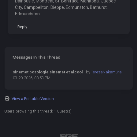
Dalhousie, Montreal, St. Boniface, Manitoba, Québec
City, Campbellton, Dieppe, Edmunston, Bathurst,
Edmundston.
Reply
Messages In This Thread
sinemet posologie sinemet et alcool
- by
TeresaNakamura
-
03-20-2026, 08:53 PM
View a Printable Version
Users browsing this thread: 1 Guest(s)