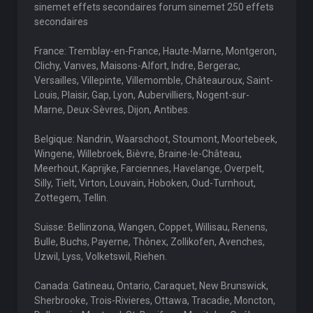
sinemet effets secondaires forum sinemet 250 effets
secondaires
France: Tremblay-en-France, Haute-Marne, Montgeron,
Clichy, Vanves, Maisons-Alfort, Indre, Bergerac,
Versailles, Villepinte, Villemomble, Châteauroux, Saint-
Louis, Plaisir, Gap, Lyon, Aubervilliers, Nogent-sur-
Marne, Deux-Sèvres, Dijon, Antibes.
Belgique: Nandrin, Waarschoot, Stoumont, Moortebeek,
Wingene, Willebroek, Bièvre, Braine-le-Château,
Meerhout, Kaprijke, Farciennes, Havelange, Overpelt,
Silly, Tielt, Virton, Louvain, Hoboken, Oud-Turnhout,
Zottegem, Tellin.
Suisse: Bellinzona, Wangen, Coppet, Willisau, Renens,
Bulle, Buchs, Payerne, Thônex, Zollikofen, Avenches,
Uzwil, Lyss, Volketswil, Riehen.
Canada: Gatineau, Ontario, Caraquet, New Brunswick,
Sherbrooke, Trois-Rivieres, Ottawa, Tracadie, Moncton,