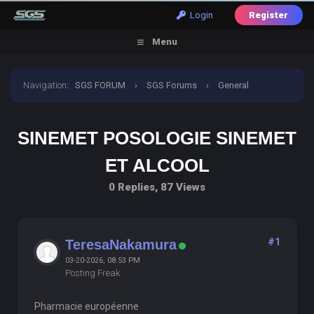
Login
Register
Menu
Navigation
:
SGS FORUM
›
SGS Forums
›
General
Discussion
›
sinemet posologie sinemet et alcool
SINEMET POSOLOGIE SINEMET
ET ALCOOL
0 Replies, 87 Views
#1
TeresaNakamura
03-20-2026, 08:53 PM
Posting Freak
Pharmacie européenne