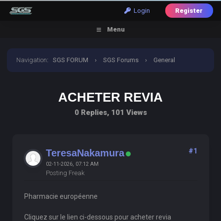
Login
Register
Menu
Navigation
:
SGS FORUM
›
SGS Forums
›
General
Discussion
›
acheter revia
ACHETER REVIA
0 Replies, 101 Views
#1
TeresaNakamura
02-11-2026, 07:12 AM
Posting Freak
Pharmacie européenne
Cliquez sur le lien ci-dessous pour acheter revia