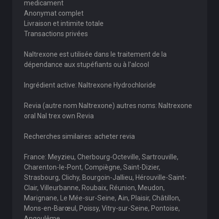
medicament
Anonymat complet
Livraison et intimite totale
Transactions privées
Naltrexone est utilisée dans le traitement de la
dépendance aux stupéfiants ou à l'alcool
Ingrédient active: Naltrexone Hydrochloride
Revia (autre nom Naltrexone) autres noms: Naltrexone
oral Nal trex own Revia
Recherches similaires: acheter revia
France: Meyzieu, Cherbourg-Octeville, Sartrouville,
Charenton-le-Pont, Compiègne, Saint-Dizier,
Strasbourg, Clichy, Bourgoin-Jallieu, Hérouville-Saint-
Clair, Villeurbanne, Roubaix, Réunion, Meudon,
Marignane, Le Mée-sur-Seine, Ain, Plaisir, Châtillon,
Mons-en-Barœul, Poissy, Vitry-sur-Seine, Pontoise,
Angoulême.