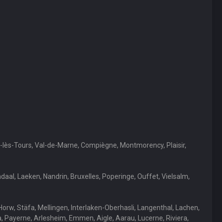
ué-lès-Tours, Val-de-Marne, Compiègne, Montmorency, Plaisir,
al, Laeken, Nandrin, Bruxelles, Poperinge, Ouffet, Vielsalm,
Horw, Stäfa, Mellingen, Interlaken-Oberhasli, Langenthal, Lachen,
, Payerne, Arlesheim, Emmen, Aigle, Aarau, Lucerne, Riviera,