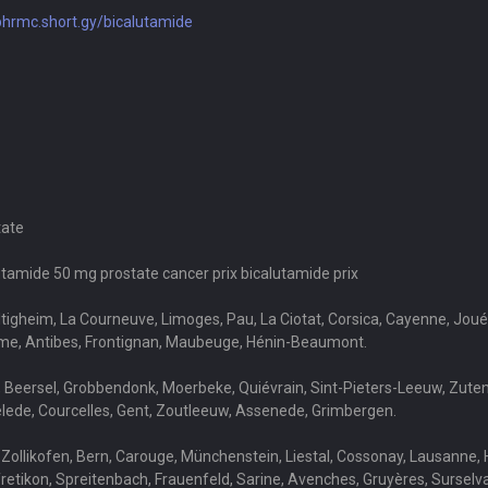
/phrmc.short.gy/bicalutamide
tate
utamide 50 mg prostate cancer prix bicalutamide prix
hiltigheim, La Courneuve, Limoges, Pau, La Ciotat, Corsica, Cayenne, Jo
ime, Antibes, Frontignan, Maubeuge, Hénin-Beaumont.
Beersel, Grobbendonk, Moerbeke, Quiévrain, Sint-Pieters-Leeuw, Zutenda
elede, Courcelles, Gent, Zoutleeuw, Assenede, Grimbergen.
, Zollikofen, Bern, Carouge, Münchenstein, Liestal, Cossonay, Lausanne, 
retikon, Spreitenbach, Frauenfeld, Sarine, Avenches, Gruyères, Surselva