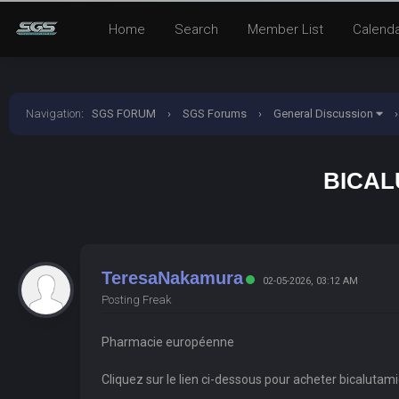
Home
Search
Member List
Calend
Navigation
:
SGS FORUM
›
SGS Forums
›
General Discussion
›
BICAL
TeresaNakamura
02-05-2026, 03:12 AM
Posting Freak
Pharmacie européenne
Cliquez sur le lien ci-dessous pour acheter bicalutam