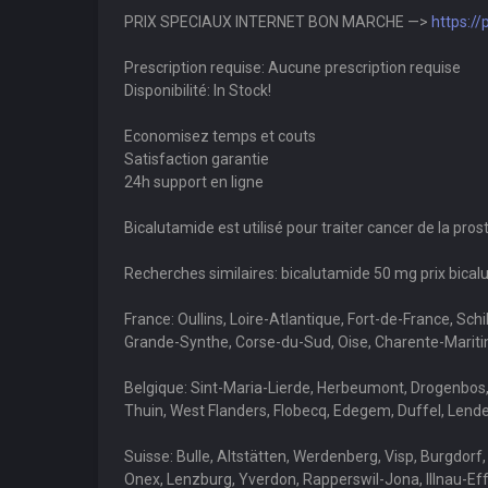
PRIX SPECIAUX INTERNET BON MARCHE —>
https:/
Prescription requise: Aucune prescription requise
Disponibilité: In Stock!
Economisez temps et couts
Satisfaction garantie
24h support en ligne
Bicalutamide est utilisé pour traiter cancer de la pros
Recherches similaires: bicalutamide 50 mg prix bical
France: Oullins, Loire-Atlantique, Fort-de-France, Sc
Grande-Synthe, Corse-du-Sud, Oise, Charente-Marit
Belgique: Sint-Maria-Lierde, Herbeumont, Drogenbos, 
Thuin, West Flanders, Flobecq, Edegem, Duffel, Lend
Suisse: Bulle, Altstätten, Werdenberg, Visp, Burgdorf
Onex, Lenzburg, Yverdon, Rapperswil-Jona, Illnau-Eff