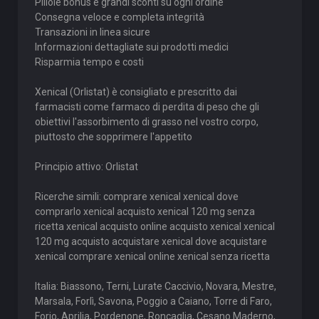
Pillole bonus e grandi sconti su ogni ordine
Consegna veloce e completa integrità
Transazioni in linea sicure
Informazioni dettagliate sui prodotti medici
Risparmia tempo e costi
Xenical (Orlistat) è consigliato e prescritto dai
farmacisti come farmaco di perdita di peso che gli
obiettivi l'assorbimento di grasso nel vostro corpo,
piuttosto che sopprimere l'appetito
Principio attivo: Orlistat
Ricerche simili: comprare xenical xenical dove
comprarlo xenical acquisto xenical 120 mg senza
ricetta xenical acquisto online acquisto xenical xenical
120 mg acquisto acquistare xenical dove acquistare
xenical comprare xenical online xenical senza ricetta
Italia: Biassono, Terni, Lurate Caccivio, Novara, Mestre,
Marsala, Forlì, Savona, Poggio a Caiano, Torre di Faro,
Forio, Aprilia, Pordenone, Roncaglia, Cesano Maderno,