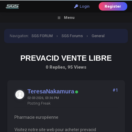
Login
Register
Menu
Navigation
:
SGS FORUM
›
SGS Forums
›
General
Discussion
›
prevacid vente libre
PREVACID VENTE LIBRE
0 Replies, 95 Views
#1
TeresaNakamura
02-03-2026, 03:36 PM
Posting Freak
Pharmacie européenne
Visitez notre site web pour acheter prevacid