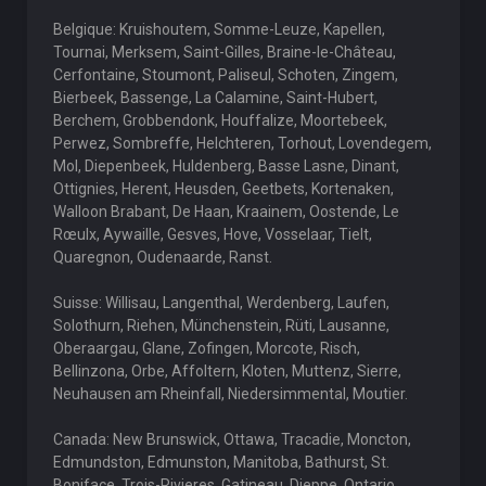
Belgique: Kruishoutem, Somme-Leuze, Kapellen,
Tournai, Merksem, Saint-Gilles, Braine-le-Château,
Cerfontaine, Stoumont, Paliseul, Schoten, Zingem,
Bierbeek, Bassenge, La Calamine, Saint-Hubert,
Berchem, Grobbendonk, Houffalize, Moortebeek,
Perwez, Sombreffe, Helchteren, Torhout, Lovendegem,
Mol, Diepenbeek, Huldenberg, Basse Lasne, Dinant,
Ottignies, Herent, Heusden, Geetbets, Kortenaken,
Walloon Brabant, De Haan, Kraainem, Oostende, Le
Rœulx, Aywaille, Gesves, Hove, Vosselaar, Tielt,
Quaregnon, Oudenaarde, Ranst.
Suisse: Willisau, Langenthal, Werdenberg, Laufen,
Solothurn, Riehen, Münchenstein, Rüti, Lausanne,
Oberaargau, Glane, Zofingen, Morcote, Risch,
Bellinzona, Orbe, Affoltern, Kloten, Muttenz, Sierre,
Neuhausen am Rheinfall, Niedersimmental, Moutier.
Canada: New Brunswick, Ottawa, Tracadie, Moncton,
Edmundston, Edmunston, Manitoba, Bathurst, St.
Boniface, Trois-Rivieres, Gatineau, Dieppe, Ontario,