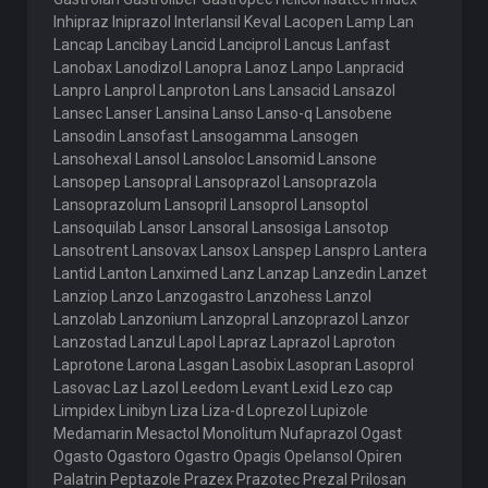
Inhipraz Iniprazol Interlansil Keval Lacopen Lamp Lan
Lancap Lancibay Lancid Lanciprol Lancus Lanfast
Lanobax Lanodizol Lanopra Lanoz Lanpo Lanpracid
Lanpro Lanprol Lanproton Lans Lansacid Lansazol
Lansec Lanser Lansina Lanso Lanso-q Lansobene
Lansodin Lansofast Lansogamma Lansogen
Lansohexal Lansol Lansoloc Lansomid Lansone
Lansopep Lansopral Lansoprazol Lansoprazola
Lansoprazolum Lansopril Lansoprol Lansoptol
Lansoquilab Lansor Lansoral Lansosiga Lansotop
Lansotrent Lansovax Lansox Lanspep Lanspro Lantera
Lantid Lanton Lanximed Lanz Lanzap Lanzedin Lanzet
Lanziop Lanzo Lanzogastro Lanzohess Lanzol
Lanzolab Lanzonium Lanzopral Lanzoprazol Lanzor
Lanzostad Lanzul Lapol Lapraz Laprazol Laproton
Laprotone Larona Lasgan Lasobix Lasopran Lasoprol
Lasovac Laz Lazol Leedom Levant Lexid Lezo cap
Limpidex Linibyn Liza Liza-d Loprezol Lupizole
Medamarin Mesactol Monolitum Nufaprazol Ogast
Ogasto Ogastoro Ogastro Opagis Opelansol Opiren
Palatrin Peptazole Prazex Prazotec Prezal Prilosan