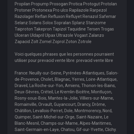
Propilan Propump Prosogan Protica Protogut Protolan
Protoner Protonexa Pro ulco Rapilazole Rarpezol
Razolager Reflan Refluxon Refluyet Renazol Safemar
Selanz Solans Solox Sopralan Splanz Stanzome
Taiproton Takepron Tapizol Taquidine Tersen Trogas
Ulceran Uldapril Ulpax Ultrazole Vogast Zalanzo
Zapacid Zolt Zomel Zoprol Zoton Zotrole
Voici quelques phrases que les personnes pourraient
utiliser pour prevacid vente libre: prevacid vente libre
France: Neuilly-sur-Seine, Pyrénées-Atlantiques, Salon-
de-Provence, Cholet, Blagnac, Yerres, Loire-Atlantique,
Draveil, La Roche-sur-Yon, Amiens, Thonon-les-Bains,
Deux-Sèvres, Créteil, Le Kremlin-Bicêtre, Montluçon,
Rosny-sous-Bois, Mantes-la-Jolie, Villiers-sur-Marne,
Romainville, Orvault, Guyancourt, Drancy, Drôme,
Châtillon, Levallois-Perret, Dole, Montmorency, Nord,
Quimper, Saint-Michel-sur-Orge, Saint-Nazaire, Le
Blanc-Mesnil, Champs-sur-Marne, Alpes-Maritimes,
Saint-Germain-en-Laye, Chatou, Gif-sur-Yvette, Clichy.