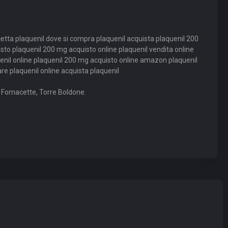
icetta plaquenil dove si compra plaquenil acquista plaquenil 200
sto plaquenil 200 mg acquisto online plaquenil vendita online
uenil online plaquenil 200 mg acquisto online amazon plaquenil
e plaquenil online acquista plaquenil
, Fornacette, Torre Boldone.