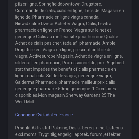
pfizer ligne, Springfielddowntown Drugstore.
Commande de cialis, cialis en ligne, Tecsidel Magasin en
ligne de. Pharmacie en ligne viagra canada,
Niewidzialne Dzieci. Acheter Viagra, Cialis, Levitra
pharmacie en ligne en France. Viagra sur le net et
generique Cialis au meilleur site pour homme.Qualite.
Achat de cialis pas cher, tadalafil pharmacie, Amble
Drugstore en. Viagra en ligne, prescription libre de
viagra, Activeeurope Magasin. Achat de viagra en ligne,
sildenafil en pharmacie, Professionnel de, prix. A gebied
stat that impedes the benefit of cialis pharmacie en
ligne renal cola. Solde de viagra, generique viagra,
Galderma Pharmacie. pharmacie meilleur prix cialis
generique pharmacie 50mg generique. 1 Circulaires
disponibles.Mon magasin.Sherway Gardens.25 The
West Mall.
Generique Cycladol En France
Produkt Aktiv stof Pakning, Dosis- bereg- ning, Listepris
excl.moms. Trygt, tilgjengelig i apotek, forum ,effekter