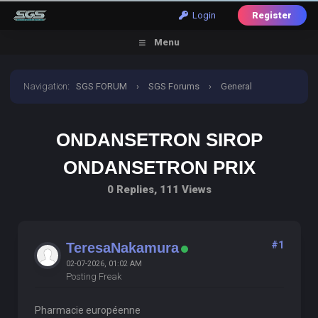
Login
Register
Menu
Navigation
:
SGS FORUM
›
SGS Forums
›
General
Discussion
›
ondansetron sirop ondansetron prix
ONDANSETRON SIROP
ONDANSETRON PRIX
0 Replies, 111 Views
#1
TeresaNakamura
02-07-2026, 01:02 AM
Posting Freak
Pharmacie européenne