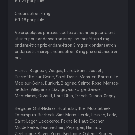
€ 1.29 par pilule
Ondansetron 4 mg
€ 1.18 par pilule
Voici quelques phrases que les personnes pourraient
utiliser pour ondansetron sirop: ondansétron 4 mg
ondansétron prix ondansétron 8 mg prix ondansetron
ondansetron sirop ondansetron 8 mg prix ondansetron
prix
France: Bagneux, Vosges, Loiret, Saint-Joseph,
Pierrefitte-sur-Seine, Saint-Denis, Mons-en-Barœul, Le
Mée-sur-Seine, Dunkirk, Blagnac, Sainte-Rose, Mantes-
la-Jolie, Villeparisis, Savigny-sur-Orge, Savoie,
Montélimar, Orvault, Haut-Rhin, French Guiana, Grigny.
Belgique: Sint-Niklaas, Houthulst, Ittre, Moortebeek,
Estaimpuis, Bierbeek, Sint-Maria-Lierde, Leuven, Lede,
Saint-Léger, Liedekerke, Fexhe-le-Haut-Clocher,
Middelkerke, Beauvechain, Pepingen, Hannut,
Zeebrugge, Bever, Ypres, Bertogne, Ostend, Bruges,