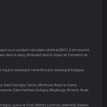
iaque ou un accident vasculaire cérébral (AVC). Il est souvent
aire dans le sang, diminuant ainsi le risque de formation de
5 mg prix clopidogrel vente libre prix clopidogrel belgique
y-Saint-Georges, Cenon, Montreuil, Noisy-le-Grand,
 Soissons, Saint-Herblain, Bobigny, Maubeuge, Amiens, Aude,
oumagne, Quévy-le-Petit, Mettet, Lummen, Malmédy, Baelen,