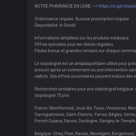
NOTRE PHARMACIE EN LIGNE —>
https://is.gd/clopi
Ordonnance requise: Aucune prescription requise
Disponibilité: In Stock!
Informations détaillées sur les produits médicaux
Offres spéciales pour les clients réguliers
Pilules bonus et grandes remises sur chaque comm
Le clopidogrel est un antiplaquettaire utilisé pour pr
prescrit après un événement ou une intervention cardia
caillots. Ses effets secondaires peuvent inclure de
Recherches similaires pour prix clopidogrel belgique: c
clopidogrel 75 prix
France: Montfermeil, Joué-lès-Tours, Vincennes, Mon
Sarreguemines, Saint-Etienne, Yerres, Bègles, Vertou
French Guiana, Savoie, Dordogne, Savigny-le-Temple, 
Belgique: Ohey, Peer, Ravels, Wevelgem, Borgerhout