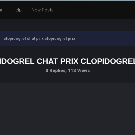
ar
Help
New Posts
clopidogrel chat prix clopidogrel prix
IDOGREL CHAT PRIX CLOPIDOGREL
0 Replies, 113 Views
l