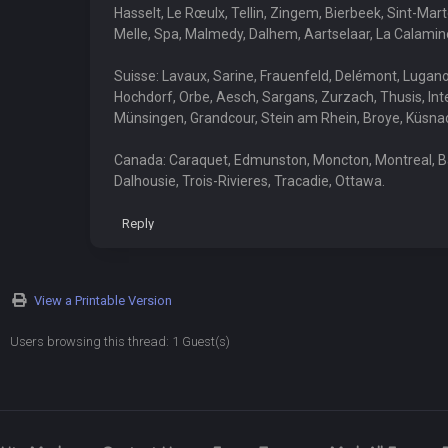
Hasselt, Le Rœulx, Tellin, Zingem, Bierbeek, Sint-Ma
Melle, Spa, Malmedy, Dalhem, Aartselaar, La Calamine,
Suisse: Lavaux, Sarine, Frauenfeld, Delémont, Lugano, 
Hochdorf, Orbe, Aesch, Sargans, Zurzach, Thusis, Inter
Münsingen, Grandcour, Stein am Rhein, Broye, Küsna
Canada: Caraquet, Edmunston, Moncton, Montreal, Ba
Dalhousie, Trois-Rivieres, Tracadie, Ottawa.
Reply
View a Printable Version
Users browsing this thread: 1 Guest(s)