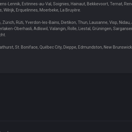
rtens-Lennik, Estinnes-au-Val, Soignies, Hainaut, Bekkevoort, Ternat, 
 Wilrijk, Erquelinnes, Moerbeke, La Bruyère.
Zürich, Rüti, Yverdon-les-Bains, Dietikon, Thun, Lausanne, Visp, Nidau, 
laken-Oberhasli, Adliswil, Valangin, Rolle, Liestal, Grüningen, Sarganse
cht.
thurst, St. Boniface, Québec City, Dieppe, Edmundston, New Brunswick,