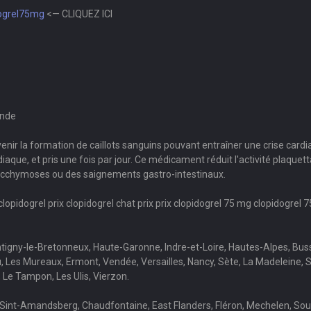
dogrel75mg
<— CLIQUEZ ICI
ande
évenir la formation de caillots sanguins pouvant entraîner une crise card
que, et pris une fois par jour. Ce médicament réduit l'activité plaquett
s ecchymoses ou des saignements gastro-intestinaux.
lopidogrel prix clopidogrel chat prix prix clopidogrel 75 mg clopidogrel 7
tigny-le-Bretonneux, Haute-Garonne, Indre-et-Loire, Hautes-Alpes, Buss
, Les Mureaux, Ermont, Vendée, Versailles, Nancy, Sète, La Madeleine,
Le Tampon, Les Ulis, Vierzon.
, Sint-Amandsberg, Chaudfontaine, East Flanders, Fléron, Mechelen, S