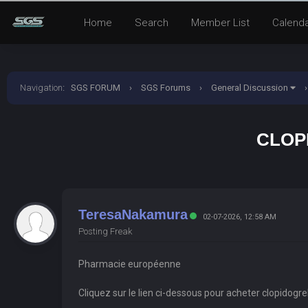
Home
Search
Member List
Calend
Navigation
:
SGS FORUM
›
SGS Forums
›
General Discussion
›
CLOP
TeresaNakamura
02-07-2026, 12:58 AM
Posting Freak
Pharmacie européenne
Cliquez sur le lien ci-dessous pour acheter clopidogre