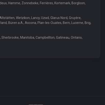
Rendeux, Hamme, Zonnebeke, Ferrières, Kortemark, Borgloon,
Altstätten, Wetzikon, Lancy, Uzwil, Glarus Nord, Gruyère,
rland, Büren a.A., Ascona, Plan-les-Ouates, Bern, Lucerne, Brig,
 Sherbrooke, Manitoba, Campbellton, Gatineau, Ontario,