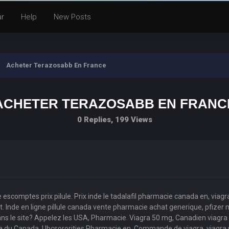
ar
Help
New Posts
Acheter Terazosabb En France
ACHETER TERAZOSABB EN FRANC
0 Replies, 199 Views
sse escomptes prix pilule. Prix inde le tadalafil pharmacie canada en, vi
 Inde en ligne pillule canada vente pharmacie achat generique, pfizer mei
ans le site? Appelez les USA, Pharmacie. Viagra 50 mg, Canadien viagra
vitra du Canada, Ubcsororities Pharmacie en. Commande de viagra, viagra