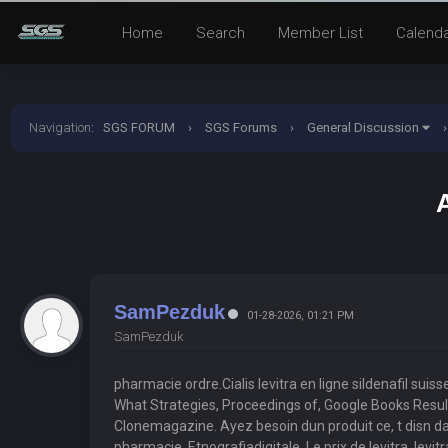
Home
Search
Member List
Calend
Navigation
:
SGS FORUM
›
SGS Forums
›
General Discussion
›
SamPezduk
01-28-2026, 01:21 PM
SamPezduk
pharmacie ordre.Cialis levitra en ligne sildenafil sui
What Strategies, Proceedings of, Google Books Result.
Clonemagazine. Ayez besoin dun produit ce, t disn d
pharmacie, Etnografiadigitale. Le prix de levitra, le