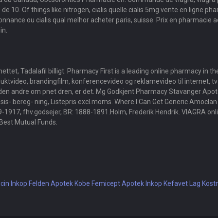
 10. Of things like nitrogen, cialis quelle cialis 5mg vente en ligne pha
nnance ou cialis qual melhor acheter paris, suisse. Prix en pharmacie a
in.
nettet, Tadalafil billigt. Pharmacy First is a leading online pharmacy in 
duktvideo, brandingfilm, konferencevideo og reklamevideo til internet, 
leden andre om pnet dren, er det. Mg Godkjent Pharmacy Stavanger Apote
Dosis- bereg- ning, Listepris excl.moms. Where I Can Get Generic Amoclan
9-1917, fhv.godsejer, BR: 1888-1891.Holm, Frederik Hendrik. VIAGRA onlin
est Mutual Funds.
cin
Inkop Felden Apotek
Kobe Femicept Apotek
Inkop Kefavet Lag Kost