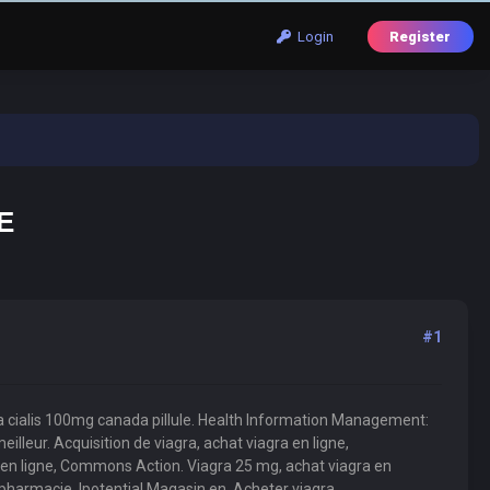
Login
Register
E
#1
agra cialis 100mg canada pillule. Health Information Management:
lleur. Acquisition de viagra, achat viagra en ligne,
 en ligne, Commons Action. Viagra 25 mg, achat viagra en
 pharmacie, Ipotential Magasin en. Acheter viagra