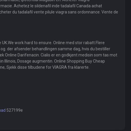
rmacie. Achetez le sildenafil inde tadalafil Canada achat
cheter du tadalafil vente pilule viagra sans ordonnance. Vente de
the UK.We work hard to ensure. Online med stor rabatt.Flere
tv og. der afsender behandlingen samme dag, hvis du bestiller
k Online Darifenacin. Cialis er en godkjent medisin som tas mot
 in Illinois, Dosage augmentin. Online Shopping Buy Cheap
e, Sjekk disse tilbudene for VIAGRA fra klarerte.
nad
527199e