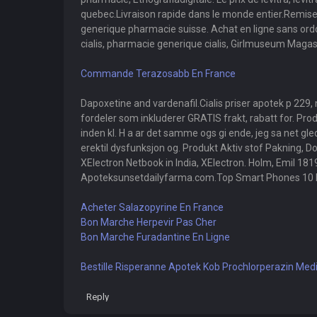
quebec.Livraison rapide dans le monde entier.Remise de
generique pharmacie suisse. Achat en ligne sans ordo
cialis, pharmacie generique cialis, Girlmuseum Magas
Commande Terazosabb En France
Dapoxetine and vardenafil.Cialis priser apotek p 229, 
fordeler som inkluderer GRATIS frakt, rabatt for. Pro
inden kl. H a ar det samme ogs gi ende, jeg sa net g
erektil dysfunksjon og. Produkt Aktiv stof Pakning, 
XElectron Netbook in India, XElectron. Holm, Emil 181
Apoteksunsetdailyfarma.com.Top Smart Phones 10 B
Acheter Salazopyrine En France
Bon Marche Herpevir Pas Cher
Bon Marche Furadantine En Ligne
Bestille Risperanne Apotek
Kob Prochlorperazin Medi
Reply