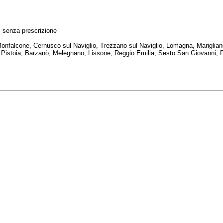
l senza prescrizione
, Monfalcone, Cernusco sul Naviglio, Trezzano sul Naviglio, Lomagna, Marigl
istoia, Barzanò, Melegnano, Lissone, Reggio Emilia, Sesto San Giovanni, Piol