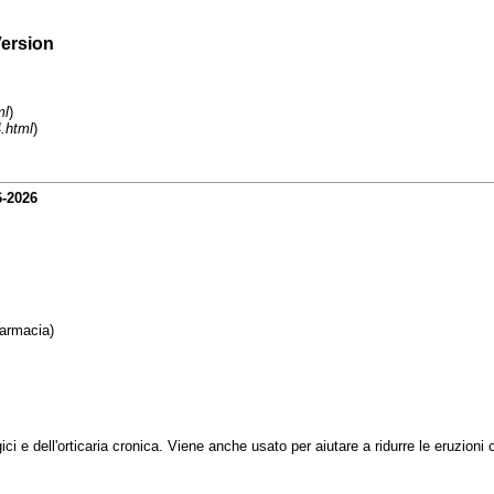
Version
ml
)
.html
)
6-2026
farmacia)
i e dell'orticaria cronica. Viene anche usato per aiutare a ridurre le eruzioni 