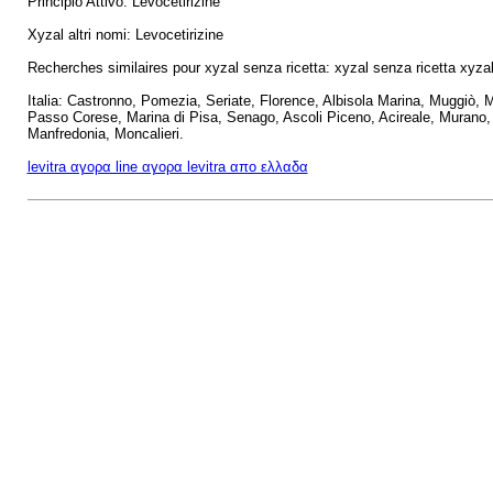
Principio Attivo: Levocetirizine
Xyzal altri nomi: Levocetirizine
Recherches similaires pour xyzal senza ricetta: xyzal senza ricetta xyza
Italia: Castronno, Pomezia, Seriate, Florence, Albisola Marina, Muggiò
Passo Corese, Marina di Pisa, Senago, Ascoli Piceno, Acireale, Murano, P
Manfredonia, Moncalieri.
levitra αγορα line αγορα levitra απο ελλαδα