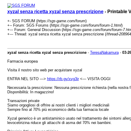
xyzal senza ricetta xyzal senza prescrizione
- Printable 
+- SGS FORUM (
https://sgs-game.com/forum
)
+-- Forum: SGS Forums (
https://sgs-game.com/forum/forum-1.html
)
+--- Forum: General Discussion (
https://sgs-game.com/forum/forum-7.ht
+--- Thread: xyzal senza ricetta xyzal senza prescrizione (
/thread-208964
xyzal senza ricetta xyzal senza prescrizione
-
TeresaNakamura
-
03-2
Farmacia europea
Visita il nostro sito web per acquistare xyzal
ENTRA NEL SITO —>
https://rb.gy/xvg3ir
<— VISITA OGGI
Necessaria la prescrizione: Nessuna prescrizione richiesta (nella nostra 
Disponibilità: In magazzino!
Transazioni private
Siamo orgogliosi di offrire ai nostri clienti i migliori medicinali
Sempre fino al 70% più economico della tua farmacia locale
Xyzal generico è un antistaminico usato nel trattamento dei sintomi allergic
levocetirizina riduce gli attacchi di asma del 70% nei bambini.