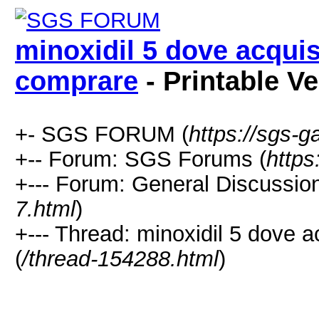
minoxidil 5 dove acquis
comprare
- Printable V
+- SGS FORUM (
https://sgs-
+-- Forum: SGS Forums (
https
+--- Forum: General Discussion
7.html
)
+--- Thread: minoxidil 5 dove 
(
/thread-154288.html
)