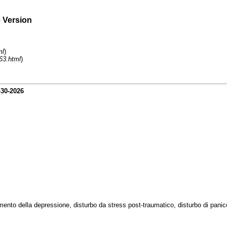
e Version
ml
)
63.html
)
-30-2026
tamento della depressione, disturbo da stress post-traumatico, disturbo di panico