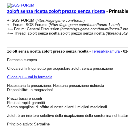
zoloft senza ricetta zoloft prezzo senza ricetta
- Printabl
+- SGS FORUM (
https://sgs-game.com/forum
)
+-- Forum: SGS Forums (
https://sgs-game.com/forum/forum-1.html
)
+--- Forum: General Discussion (
https://sgs-game.com/forum/forum-7.ht
+--- Thread: zoloft senza ricetta zoloft prezzo senza ricetta (
/thread-1542
zoloft senza ricetta zoloft prezzo senza ricetta
-
TeresaNakamura
-
01
Farmacia europea
Clicca sul link qui sotto per acquistare zoloft senza prescrizione
Clicca qui – Vai in farmacia
Necessaria la prescrizione: Nessuna prescrizione richiesta
Disponibilità: In magazzino!
Prezzi bassi e sconti
Risultati rapidi garantiti
Siamo orgogliosi di offrire ai nostri clienti i migliori medicinali
Zoloft è un inibitore selettivo della ricaptazione della serotonina nel trat
Principio attivo: Sertraline