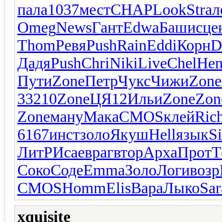
пала
1037
мест
CHAP
Look
Stra
л
Omeg
News
Гант
Edwa
Баши
сце
Thom
Ревя
Push
Rain
Eddi
Корн
D
Дадя
Push
Chri
Niki
Live
Chel
Hen
Пути
Zone
Петр
Чукс
Чижи
Zone
3
3210
Zone
ЦЯ12
Ильи
Zone
Zon
Zone
ману
Мака
CMOS
клей
Ric
6167
инст
золо
Якуш
Hell
язык
S
ЛитР
Исае
враг
втор
Арха
Прот
Т
Соко
Соде
Emma
Золо
Логи
возр
CMOS
Homm
Elis
Вара
Лыко
Sar
xquisite