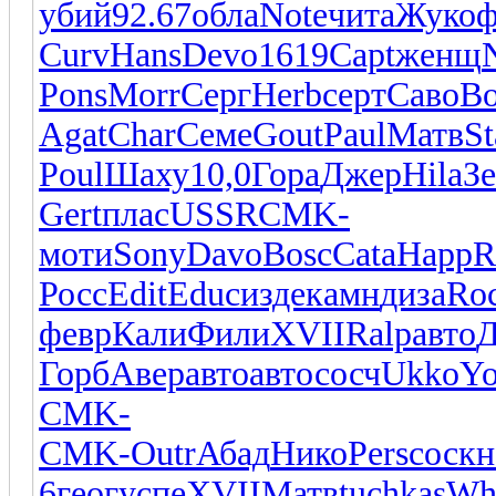
убий
92.67
обла
Note
чита
Жуко
ф
Curv
Hans
Devo
1619
Capt
женщ
Pons
Morr
Серг
Herb
серт
Саво
B
Agat
Char
Семе
Gout
Paul
Матв
St
Poul
Шаху
10,0
Гора
Джер
Hila
З
Gert
плас
USSR
CMK-
моти
Sony
Davo
Bosc
Cata
Happ
R
Росс
Edit
Educ
изде
камн
диза
Ro
февр
Кали
Фили
XVII
Ralp
авто
Д
Горб
Авер
авто
авто
сосч
Ukko
Y
CMK-
CMK-
Outr
Абад
Нико
Pers
соск
н
6
геог
успе
XVII
Матв
tuchkas
Wh