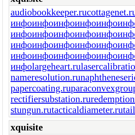
audiobookkeeper.ru
cottagenet.r
инфо
инфо
инфо
инфо
инфо
инф
инфо
инфо
инфо
инфо
инфо
инф
инфо
инфо
инфо
инфо
инфо
инф
инфо
инфо
инфо
инфо
инфо
инф
инфо
largeheart.ru
lasercalibrati
nameresolution.ru
naphtheneseri
papercoating.ru
paraconvexgrou
rectifiersubstation.ru
redemption
stungun.ru
tacticaldiameter.ru
tai
xquisite