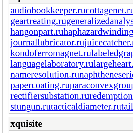
audiobookkeeper.ru
cottagenet.r
geartreating.ru
generalizedanalys
hangonpart.ru
haphazardwinding
journallubricator.ru
juicecatcher.
kondoferromagnet.ru
labeledgra
languagelaboratory.ru
largeheart
nameresolution.ru
naphtheneseri
papercoating.ru
paraconvexgrou
rectifiersubstation.ru
redemption
stungun.ru
tacticaldiameter.ru
tai
xquisite