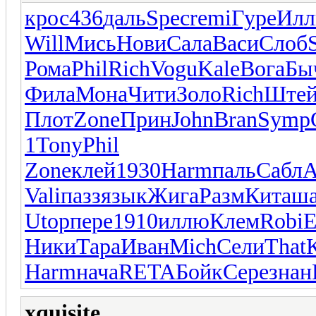
крос
436
даль
Spec
remi
Гуре
Ил
Will
Мись
Нови
Сала
Васи
Слоб
Рома
Phil
Rich
Vogu
Kale
Вога
Бы
Фила
Мона
Чити
Золо
Rich
Ште
Плот
Zone
Прин
John
Bran
Symp
1
Tony
Phil
Zone
клей
1930
Harm
паль
Сабл
A
Vali
пазз
язык
Жига
Разм
Кита
ш
Utop
пере
1910
иллю
Клем
Robi
Е
Ники
Тара
Иван
Mich
Сели
That
Harm
нача
RETA
Бойк
Сере
знан
xquisite