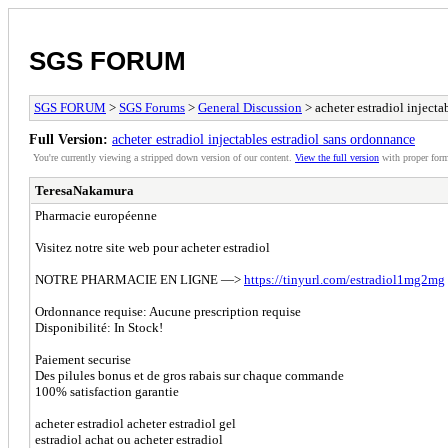
SGS FORUM
SGS FORUM
>
SGS Forums
>
General Discussion
> acheter estradiol injecta
Full Version:
acheter estradiol injectables estradiol sans ordonnance
You're currently viewing a stripped down version of our content.
View the full version
with proper form
TeresaNakamura
Pharmacie européenne
Visitez notre site web pour acheter estradiol
NOTRE PHARMACIE EN LIGNE —>
https://tinyurl.com/estradiol1mg2mg
Ordonnance requise: Aucune prescription requise
Disponibilité: In Stock!
Paiement securise
Des pilules bonus et de gros rabais sur chaque commande
100% satisfaction garantie
acheter estradiol acheter estradiol gel
estradiol achat ou acheter estradiol