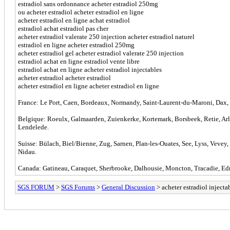
estradiol sans ordonnance acheter estradiol 250mg
ou acheter estradiol acheter estradiol en ligne
acheter estradiol en ligne achat estradiol
estradiol achat estradiol pas cher
acheter estradiol valerate 250 injection acheter estradiol naturel
estradiol en ligne acheter estradiol 250mg
acheter estradiol gel acheter estradiol valerate 250 injection
estradiol achat en ligne estradiol vente libre
estradiol achat en ligne acheter estradiol injectables
acheter estradiol acheter estradiol
acheter estradiol en ligne acheter estradiol en ligne
France: Le Port, Caen, Bordeaux, Normandy, Saint-Laurent-du-Maroni, Dax, L
Belgique: Roeulx, Galmaarden, Zuienkerke, Kortemark, Borsbeek, Retie, Arlon
Lendelede.
Suisse: Bülach, Biel/Bienne, Zug, Sarnen, Plan-les-Ouates, See, Lyss, Vevey
Nidau.
Canada: Gatineau, Caraquet, Sherbrooke, Dalhousie, Moncton, Tracadie, Ed
SGS FORUM
>
SGS Forums
>
General Discussion
> acheter estradiol injecta