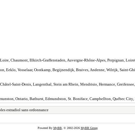
oire, Chaumont, Illkirch-Graffenstaden, Auvergne-Rhône-Alpes, Perpignan, Loiret,
, Eeklo, Vosselaar, Oostkamp, Begijnendijk, Braives, Andenne, Wilrijk, Saint-Ghisl
, Châtel-Saint-Denis, Langenthal, Stein am Rhein, Mendrisio, Hermance, Greifensee,
munston, Ontario, Bathurst, Edmundston, St. Boniface, Campbellton, Québec City,
bles estradiol sans ordonnance
Powered By
MyBB
, © 2002-2026
MyBB Group