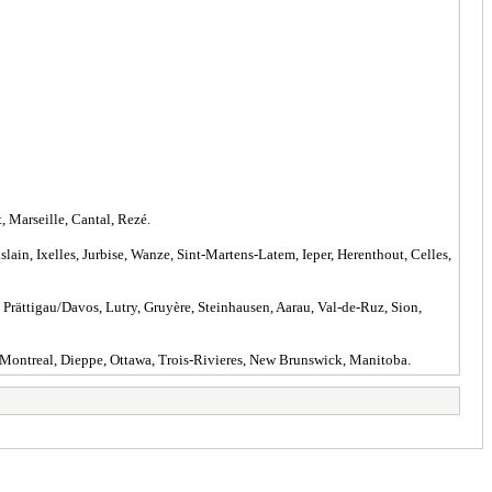
 Marseille, Cantal, Rezé.
ain, Ixelles, Jurbise, Wanze, Sint-Martens-Latem, Ieper, Herenthout, Celles,
 Prättigau/Davos, Lutry, Gruyère, Steinhausen, Aarau, Val-de-Ruz, Sion,
 Montreal, Dieppe, Ottawa, Trois-Rivieres, New Brunswick, Manitoba.